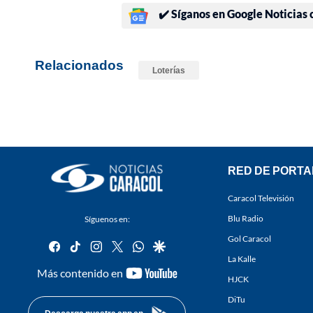
✔️ Síganos en Google Noticias
Relacionados
Loterías
RED DE PORTA
Caracol Televisión
Blu Radio
Síguenos en:
Gol Caracol
facebook
tiktok
instagram
twitter
whatsapp
google
La Kalle
youtube-
Más contenido en
HJCK
footer
DiTu