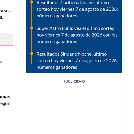
Resultados Caribeña Noche, último
sorteo hoy viernes 7 de agosto de 2026:
arse a
números ganadores
da
Super Astro Luna: vea el último sorteo
hoy viernes 7 de agosto de 2026 con los
números ganadores
Resultados Sinuano Noche, último
sorteo hoy viernes 7 de agosto de 2026:
s
números ganadores
PUBLICIDAD
ncias
 según