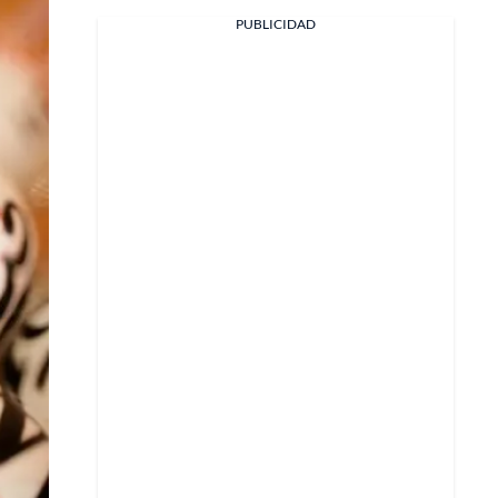
PUBLICIDAD
Facebook
X
Whatsapp
Copiar enlace
Telegram
LinkedIn