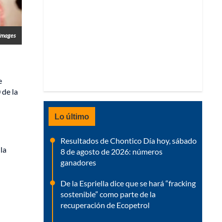
 Images
e
 de la
Lo último
Resultados de Chontico Día hoy, sábado
la
8 de agosto de 2026: números
ganadores
De la Espriella dice que se hará “fracking
sostenible” como parte de la
recuperación de Ecopetrol