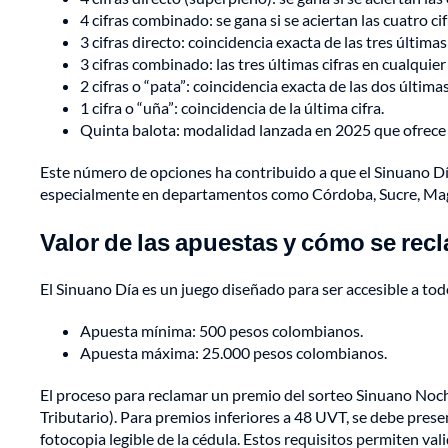
4 cifras combinado: se gana si se aciertan las cuatro ci
3 cifras directo: coincidencia exacta de las tres últimas 
3 cifras combinado: las tres últimas cifras en cualquier
2 cifras o “pata”: coincidencia exacta de las dos últimas
1 cifra o “uña”: coincidencia de la última cifra.
Quinta balota: modalidad lanzada en 2025 que ofrece pr
Este número de opciones ha contribuido a que el Sinuano Dí
especialmente en departamentos como Córdoba, Sucre, Magd
Valor de las apuestas y cómo se re
El Sinuano Día es un juego diseñado para ser accesible a todo
Apuesta mínima: 500 pesos colombianos.
Apuesta máxima: 25.000 pesos colombianos.
El proceso para reclamar un premio del sorteo Sinuano Noch
Tributario). Para premios inferiores a 48 UVT, se debe presen
fotocopia legible de la cédula. Estos requisitos permiten vali