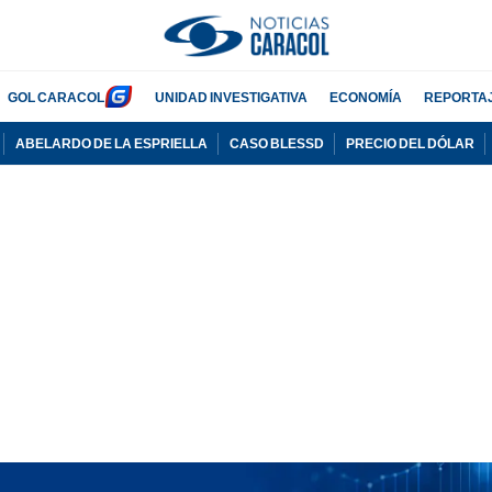
GOL CARACOL
UNIDAD INVESTIGATIVA
ECONOMÍA
REPORTA
ABELARDO DE LA ESPRIELLA
CASO BLESSD
PRECIO DEL DÓLAR
PUBLICIDAD