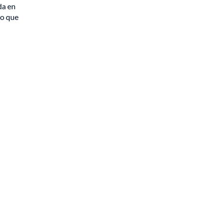
da en
so que