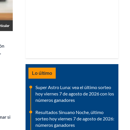
ticular
ión
,
Lo último
Super Astro Luna: vea el último sorteo
hoy viernes 7 de agosto de 2026 con los
números ganadores
Resultados Sinuano Noche, último
mar si
sorteo hoy viernes 7 de agosto de 2026:
números ganadores