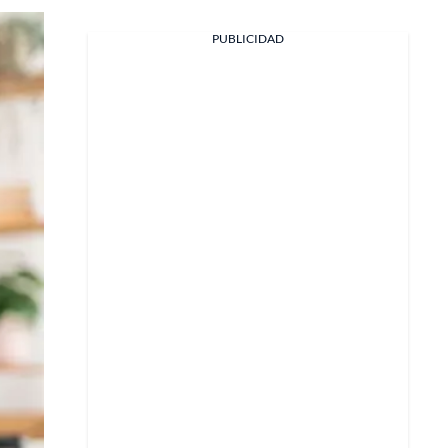
PUBLICIDAD
Facebook
X
Whatsapp
Copiar enlace
Telegram
LinkedIn