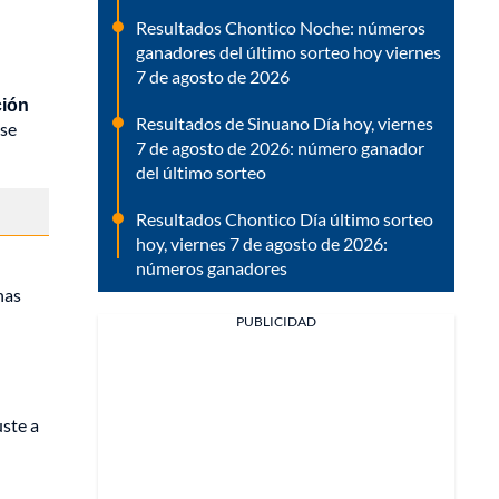
Resultados Chontico Noche: números
ganadores del último sorteo hoy viernes
7 de agosto de 2026
ción
Resultados de Sinuano Día hoy, viernes
 se
7 de agosto de 2026: número ganador
del último sorteo
Resultados Chontico Día último sorteo
hoy, viernes 7 de agosto de 2026:
números ganadores
nas
PUBLICIDAD
uste a