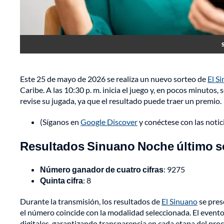
Este 25 de mayo de 2026 se realiza un nuevo sorteo de
El S
Caribe. A las 10:30 p. m. inicia el juego y, en pocos minutos
revise su jugada, ya que el resultado puede traer un premio.
(Síganos en
Google Discover
y conéctese con las noti
Resultados Sinuano Noche último so
Número ganador de cuatro cifras
: 9275
Quinta cifra
: 8
Durante la transmisión, los resultados de
El Sinuano
se pres
el número coincide con la modalidad seleccionada. El evento 
digitales, garantizando transparencia en cada etapa del proc