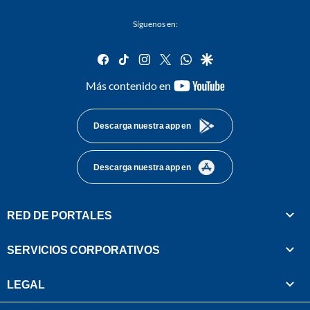
Síguenos en:
facebook
tiktok
instagram
twitter
whatsapp
google
youtube-
Más contenido en
footer
Descarga nuestra app en
Descarga nuestra app en
RED DE PORTALES
SERVICIOS CORPORATIVOS
LEGAL