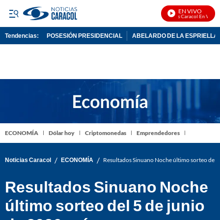
EN VIVO
Noticias Caracol En Vivo
Tendencias:
POSESIÓN PRESIDENCIAL
ABELARDO DE LA ESPRIELLA
PUBLICIDAD
ECONOMÍA
Dólar hoy
Criptomonedas
Emprendedores
/
/
Noticias Caracol
ECONOMÍA
Resultados Sinuano Noche último sorteo del 
Resultados Sinuano Noche
último sorteo del 5 de junio