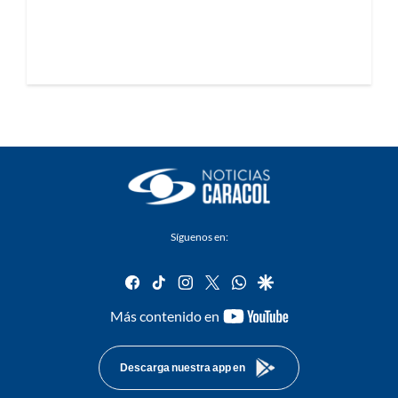
Síguenos en:
facebook
tiktok
instagram
twitter
whatsapp
google
youtube-
Más contenido en
footer
Descarga nuestra app en