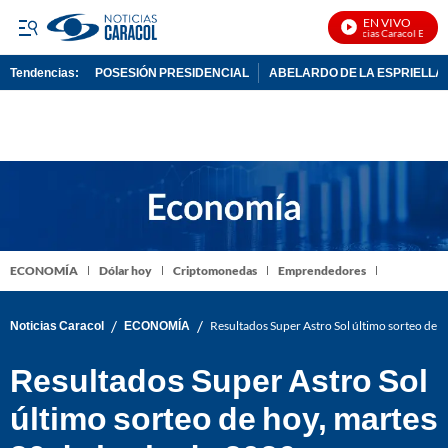
EN VIVO
Noticias Caracol En Vivo
Tendencias:
POSESIÓN PRESIDENCIAL
ABELARDO DE LA ESPRIELLA
PUBLICIDAD
ECONOMÍA
Dólar hoy
Criptomonedas
Emprendedores
/
/
Noticias Caracol
ECONOMÍA
Resultados Super Astro Sol último sorteo de 
Resultados Super Astro Sol
último sorteo de hoy, martes