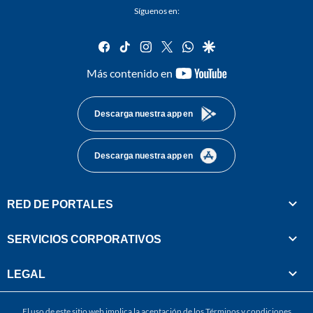
Síguenos en:
facebook
tiktok
instagram
twitter
whatsapp
google
youtube-
Más contenido en
footer
Descarga nuestra app en
Descarga nuestra app en
RED DE PORTALES
SERVICIOS CORPORATIVOS
LEGAL
El uso de este sitio web implica la aceptación de los
Términos y condiciones