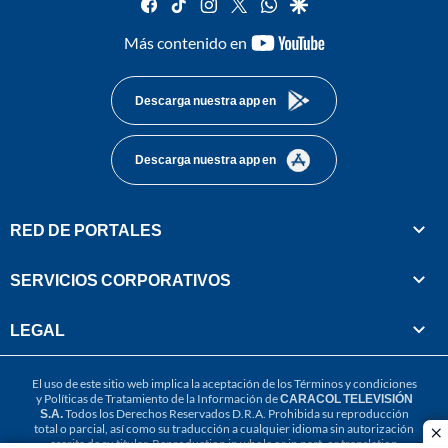
facebook
tiktok
instagram
twitter
whatsapp
google
youtube-
Más contenido en
footer
Descarga nuestra app en
Descarga nuestra app en
RED DE PORTALES
SERVICIOS CORPORATIVOS
LEGAL
El uso de este sitio web implica la aceptación de los
Términos y condiciones
y
Políticas de Tratamiento de la Información
de
CARACOL TELEVISIÓN
S.A.
Todos los Derechos Reservados D.R.A. Prohibida su reproducción
total o parcial, así como su traducción a cualquier idioma sin autorización
cl
escrita de su titular. Reproduction in whole or in part, or translation