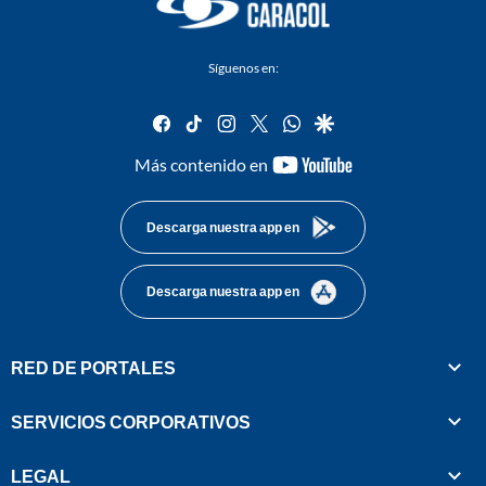
Síguenos en:
facebook
tiktok
instagram
twitter
whatsapp
google
youtube-
Más contenido en
footer
Descarga nuestra app en
Descarga nuestra app en
RED DE PORTALES
SERVICIOS CORPORATIVOS
LEGAL