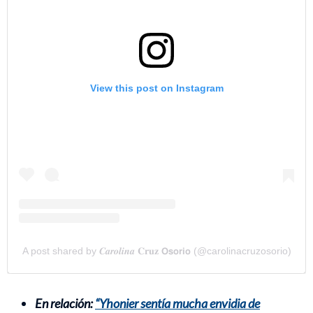
View this post on Instagram
A post shared by 𝑪𝒂𝒓𝒐𝒍𝒊𝒏𝒂 𝐂𝐫𝐮𝐳 𝗢𝘀𝗼𝗿𝗶𝗼 (@carolinacruzosorio)
En relación:
“Yhonier sentía mucha envidia de