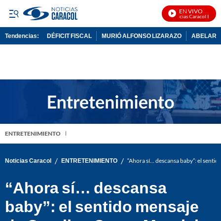
EN VIVO
Noticias Caracol En Vivo
Tendencias:
DÉFICIT FISCAL
MURIÓ ALFONSO LIZARAZO
ABELARDO
PUBLICIDAD
ENTRETENIMIENTO
/
/
Noticias Caracol
ENTRETENIMIENTO
“Ahora sí… descansa baby”: el sentid
“Ahora sí… descansa
baby”: el sentido mensaje