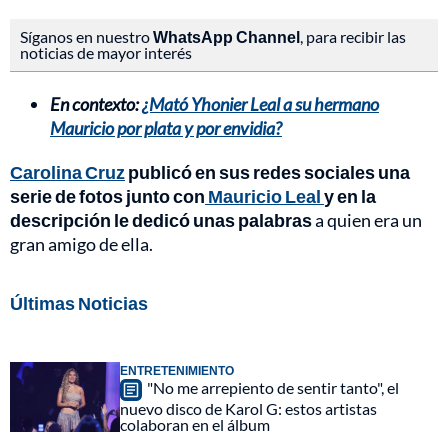
Síganos en nuestro
WhatsApp Channel
, para recibir las
noticias de mayor interés
En contexto:
¿Mató Yhonier Leal a su hermano
Mauricio por plata y por envidia?
Carolina Cruz
publicó en sus redes sociales una
serie de fotos junto con
Mauricio Leal
y en la
descripción le dedicó unas palabras
a quien era un
gran amigo de ella.
Últimas Noticias
ENTRETENIMIENTO
"No me arrepiento de sentir tanto", el
nuevo disco de Karol G: estos artistas
colaboran en el álbum