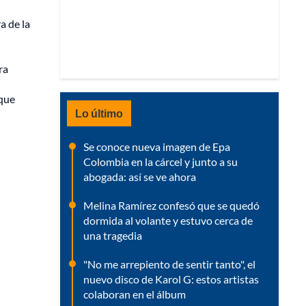
a de la
ra
 que
Lo último
Se conoce nueva imagen de Epa
Colombia en la cárcel y junto a su
abogada: así se ve ahora
Melina Ramírez confesó que se quedó
dormida al volante y estuvo cerca de
una tragedia
"No me arrepiento de sentir tanto", el
nuevo disco de Karol G: estos artistas
colaboran en el álbum