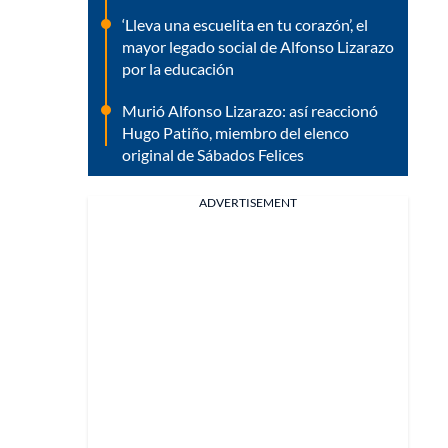
‘Lleva una escuelita en tu corazón’, el
mayor legado social de Alfonso Lizarazo
por la educación
Murió Alfonso Lizarazo: así reaccionó
Hugo Patiño, miembro del elenco
original de Sábados Felices
ADVERTISEMENT