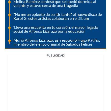
Melina Ramírez confesó que se quedó dormida al
volante y estuvo cerca de una tragedia
"No me arrepiento de sentir tanto", el nuevo disco de
Karol G: estos artistas colaboran en el álbum
‘Lleva una escuelita en tu corazón’, el mayor legado
social de Alfonso Lizarazo por la educación
Murió Alfonso Lizarazo: así reaccionó Hugo Patiño,
miembro del elenco original de Sábados Felices
PUBLICIDAD