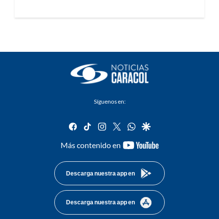
Síguenos en:
facebook
tiktok
instagram
twitter
whatsapp
google
youtube-
Más contenido en
footer
Descarga nuestra app en
Descarga nuestra app en