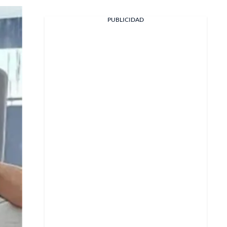
PUBLICIDAD
Facebook
X
Whatsapp
Copiar enlace
Telegram
LinkedIn