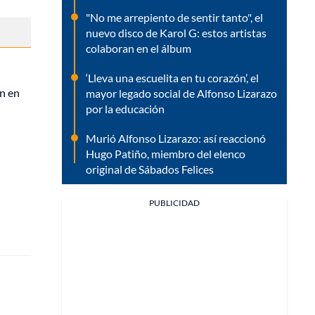
"No me arrepiento de sentir tanto", el
nuevo disco de Karol G: estos artistas
colaboran en el álbum
‘Lleva una escuelita en tu corazón’, el
ón en
mayor legado social de Alfonso Lizarazo
por la educación
Murió Alfonso Lizarazo: así reaccionó
Hugo Patiño, miembro del elenco
original de Sábados Felices
PUBLICIDAD