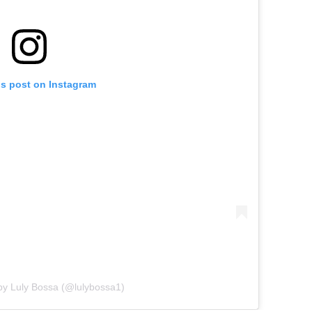
is post on Instagram
by Luly Bossa (@lulybossa1)