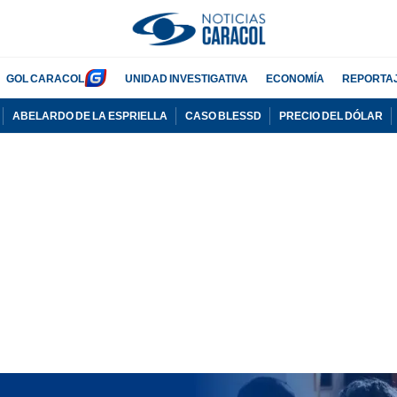
GOL CARACOL
UNIDAD INVESTIGATIVA
ECONOMÍA
REPORTA
ABELARDO DE LA ESPRIELLA
CASO BLESSD
PRECIO DEL DÓLAR
PUBLICIDAD