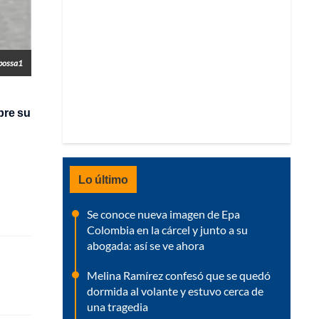
ybossa1
bre su
Lo último
Se conoce nueva imagen de Epa
Colombia en la cárcel y junto a su
abogada: así se ve ahora
Melina Ramírez confesó que se quedó
dormida al volante y estuvo cerca de
una tragedia