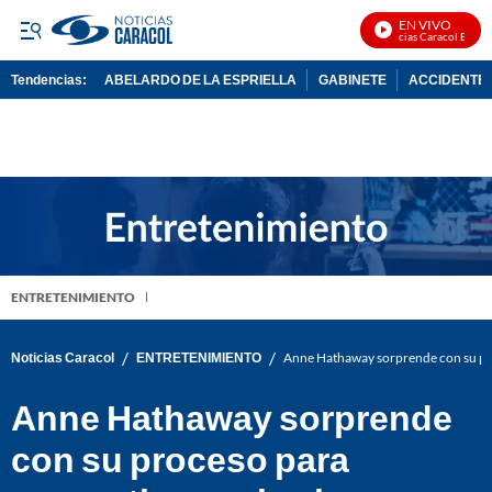
EN VIVO
Noticias Caracol En Vivo
Tendencias:
ABELARDO DE LA ESPRIELLA
GABINETE
ACCIDENTE 
PUBLICIDAD
ENTRETENIMIENTO
/
/
Noticias Caracol
ENTRETENIMIENTO
Anne Hathaway sorprende con su pro
Anne Hathaway sorprende
con su proceso para