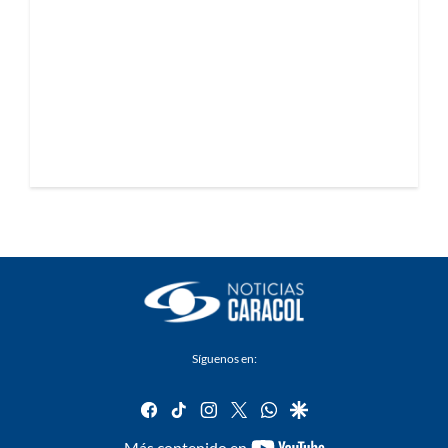
Síguenos en:
facebook
tiktok
instagram
twitter
whatsapp
google
youtube-
Más contenido en