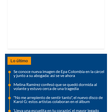
Lo último
Se conoce nueva imagen de Epa Colombia en la cárcel
y junto a su abogada: así se ve ahora
Melina Ramírez confesó que se quedó dormida al
volante y estuvo cerca de una tragedia
"No me arrepiento de sentir tanto", el nuevo disco de
Karol G: estos artistas colaboran en el álbum
‘Lleva una escuelita en tu corazón’, el mayor legado