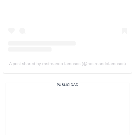
A post shared by rastreando famosos (@rastreandofamosos)
PUBLICIDAD