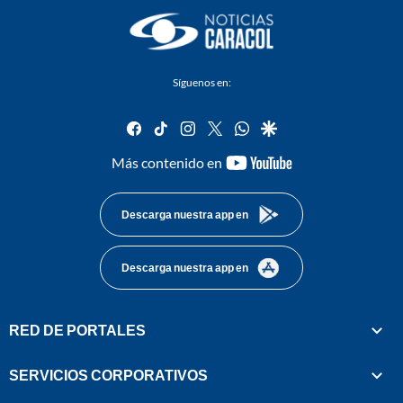
Síguenos en:
facebook
tiktok
instagram
twitter
whatsapp
google
youtube-
Más contenido en
footer
Descarga nuestra app en
Descarga nuestra app en
RED DE PORTALES
SERVICIOS CORPORATIVOS