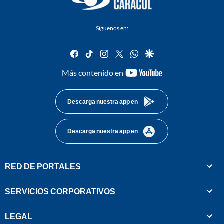
Síguenos en:
facebook
tiktok
instagram
twitter
whatsapp
google
youtube-
Más contenido en
footer
Descarga nuestra app en
Descarga nuestra app en
RED DE PORTALES
SERVICIOS CORPORATIVOS
LEGAL