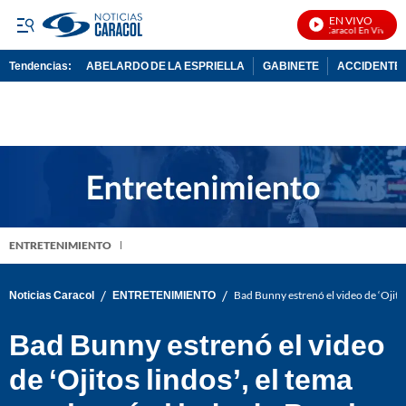
EN VIVO
Noticias Caracol En Vivo
Tendencias:
ABELARDO DE LA ESPRIELLA
GABINETE
ACCIDENTE 
PUBLICIDAD
ENTRETENIMIENTO
/
/
Noticias Caracol
ENTRETENIMIENTO
Bad Bunny estrenó el video de ‘Ojito
Bad Bunny estrenó el video
de ‘Ojitos lindos’, el tema