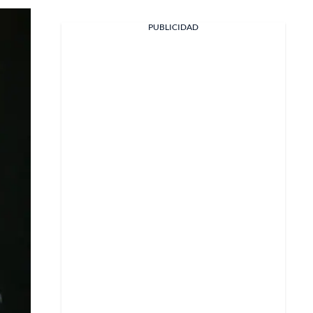
PUBLICIDAD
Facebook
X
Whatsapp
Copiar enlace
Telegram
LinkedIn