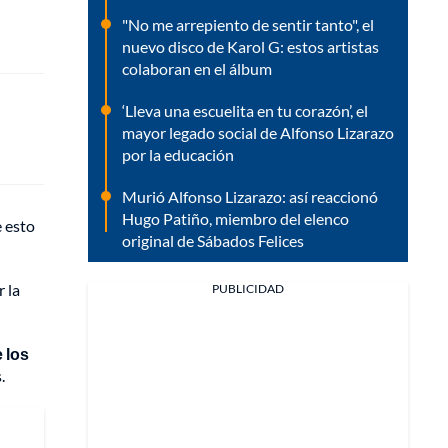
"No me arrepiento de sentir tanto", el
nuevo disco de Karol G: estos artistas
colaboran en el álbum
‘Lleva una escuelita en tu corazón’, el
mayor legado social de Alfonso Lizarazo
por la educación
Murió Alfonso Lizarazo: así reaccionó
Hugo Patiño, miembro del elenco
e esto
original de Sábados Felices
 la
PUBLICIDAD
 los
.