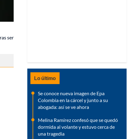
tras ser
Lo último
Se conoce nueva imagen de Epa
Colombia en la cárcel y junto a su
abogada: así se ve ahora
Melina Ramírez confesó que se quedó
dormida al volante y estuvo cerca de
una tragedia