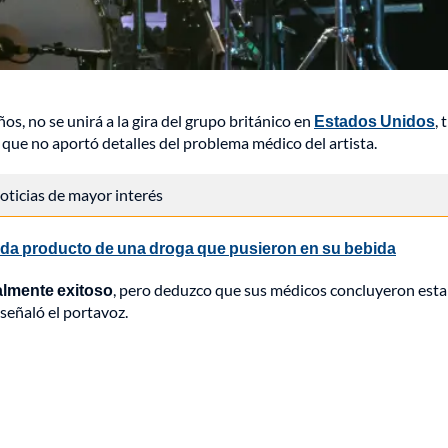
ños, no se unirá a la gira del grupo británico en
Estados Unidos
, 
 que no aportó detalles del problema médico del artista.
 noticias de mayor interés
da producto de una droga que pusieron en su bebida
almente exitoso
, pero deduzco que sus médicos concluyeron esta
, señaló el portavoz.