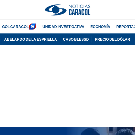
GOL CARACOL
UNIDAD INVESTIGATIVA
ECONOMÍA
REPORTA
ABELARDO DE LA ESPRIELLA
CASO BLESSD
PRECIO DEL DÓLAR
PUBLICIDAD