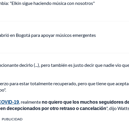
mbia: "Elkin sigue haciendo música con nosotros"
 abrió en Bogotá para apoyar músicos emergentes
onante decirlo (...), pero también es justo decir que nadie vio qu
erzo para estar totalmente recuperado, pero que tiene que aceptar
po".
COVID-19
, realmente
no quiero que los muchos seguidores de
den decepcionados por otro retraso o cancelación
", dijo Watts
PUBLICIDAD