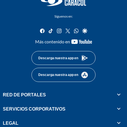
Síguenos en:
facebook
tiktok
instagram
twitter
whatsapp
google
youtube-
Más contenido en
footer
Descarga nuestra app en
Descarga nuestra app en
RED DE PORTALES
SERVICIOS CORPORATIVOS
LEGAL