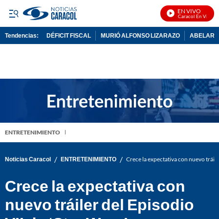
EN VIVO
Noticias Caracol En Vivo
Tendencias:
DÉFICIT FISCAL
MURIÓ ALFONSO LIZARAZO
ABELARDO
PUBLICIDAD
ENTRETENIMIENTO
/
/
Noticias Caracol
ENTRETENIMIENTO
Crece la expectativa con nuevo tráile
Crece la expectativa con
nuevo tráiler del Episodio