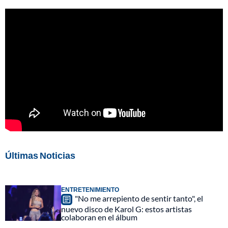
Últimas Noticias
ENTRETENIMIENTO
"No me arrepiento de sentir tanto", el
nuevo disco de Karol G: estos artistas
colaboran en el álbum