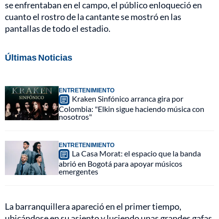
se enfrentaban en el campo, el público enloqueció en
cuanto el rostro de la cantante se mostró en las
pantallas de todo el estadio.
Últimas Noticias
ENTRETENIMIENTO
Kraken Sinfónico arranca gira por
Colombia: "Elkin sigue haciendo música con
nosotros"
ENTRETENIMIENTO
La Casa Morat: el espacio que la banda
abrió en Bogotá para apoyar músicos
emergentes
La barranquillera apareció en el primer tiempo,
ubicándose en su asiento y luciendo unas grandes gafas