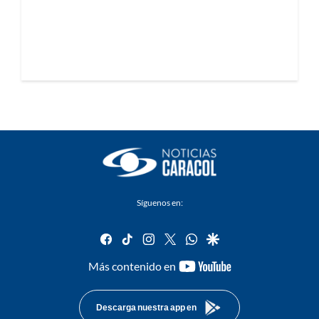
Síguenos en:
facebook
tiktok
instagram
twitter
whatsapp
google
youtube-
Más contenido en
footer
Descarga nuestra app en