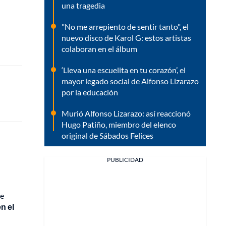
una tragedia
"No me arrepiento de sentir tanto", el
nuevo disco de Karol G: estos artistas
colaboran en el álbum
‘Lleva una escuelita en tu corazón’, el
mayor legado social de Alfonso Lizarazo
por la educación
Murió Alfonso Lizarazo: así reaccionó
Hugo Patiño, miembro del elenco
original de Sábados Felices
PUBLICIDAD
ue
n el