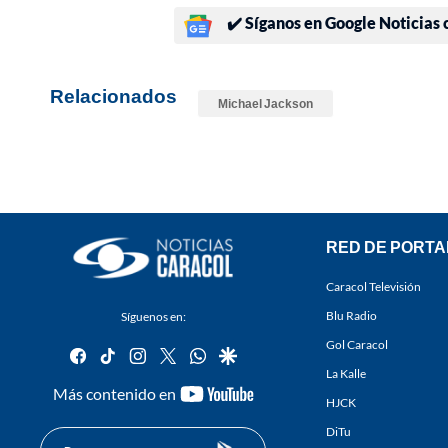
✔️ Síganos en Google Noticias
Relacionados
Michael Jackson
RED DE PORTA
Caracol Televisión
Blu Radio
Síguenos en:
Gol Caracol
facebook
tiktok
instagram
twitter
whatsapp
google
La Kalle
youtube-
Más contenido en
HJCK
footer
DiTu