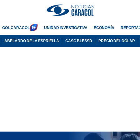
GOL CARACOL
UNIDAD INVESTIGATIVA
ECONOMÍA
REPORTA
ABELARDO DE LA ESPRIELLA
CASO BLESSD
PRECIO DEL DÓLAR
PUBLICIDAD