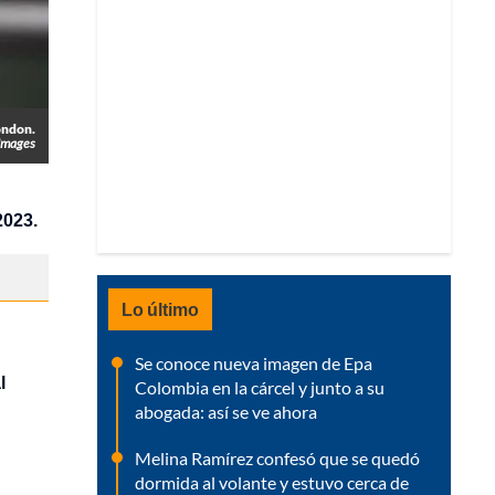
ondon.
Images
2023.
Lo último
Se conoce nueva imagen de Epa
l
Colombia en la cárcel y junto a su
abogada: así se ve ahora
Melina Ramírez confesó que se quedó
dormida al volante y estuvo cerca de