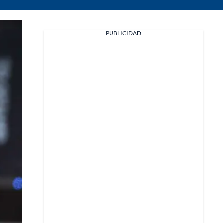
PUBLICIDAD
Facebook
X
Whatsapp
Copiar enlace
Telegram
LinkedIn