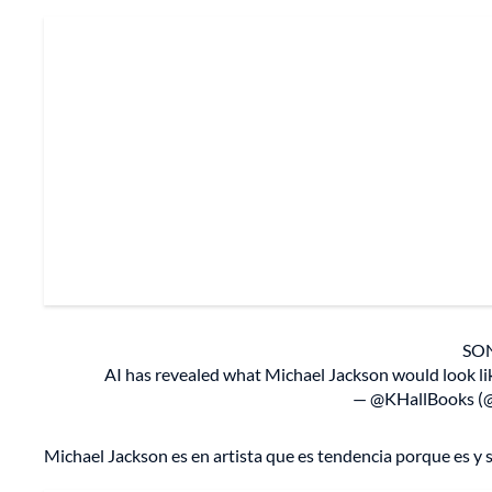
SO
AI has revealed what Michael Jackson would look l
— @KHallBooks (@
Michael Jackson es en artista que es tendencia porque es y s