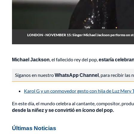
LONDON - NOVEMBER 15: Singer Michael Jackson performs on stag
Michael Jackson
, el fallecido rey del pop,
estaría celebra
Síganos en nuestro
WhatsApp Channel
, para recibir las
Karol G y un conmovedor gesto con hija de Luz Mery T
En este día, el mundo celebra al cantante, compositor, product
desde la niñez y se convirtió en ícono del pop.
Últimas Noticias