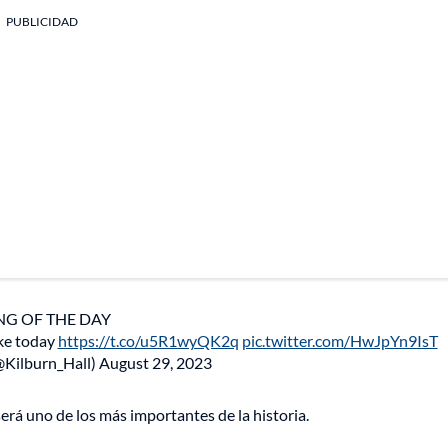
PUBLICIDAD
NG OF THE DAY
ike today
https://t.co/u5R1wyQK2q
pic.twitter.com/HwJpYn9IsT
Kilburn_Hall)
August 29, 2023
erá uno de los más importantes de la historia.