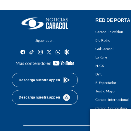
RED DE PORTA
Caracol Televisión
Blu Radio
Síguenos en:
Gol Caracol
facebook
tiktok
instagram
twitter
whatsapp
google
La Kalle
youtube-
Más contenido en
HJCK
footer
DiTu
Descarga nuestra app en
El Espectador
Teatro Mayor
Descarga nuestra app en
Caracol Internacional
Caracol Corporativo
Caracol Next