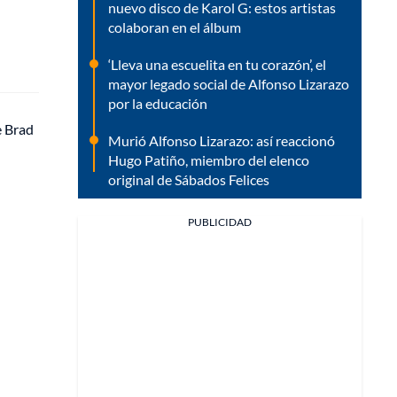
nuevo disco de Karol G: estos artistas
colaboran en el álbum
‘Lleva una escuelita en tu corazón’, el
mayor legado social de Alfonso Lizarazo
por la educación
e Brad
Murió Alfonso Lizarazo: así reaccionó
Hugo Patiño, miembro del elenco
original de Sábados Felices
PUBLICIDAD