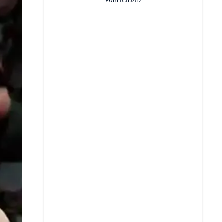
PUBLICIDAD
Facebook
X
Whatsapp
Copiar enlace
Telegram
LinkedIn