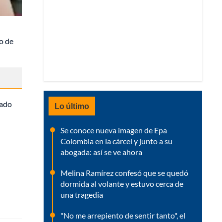
o de
cado
Lo último
Se conoce nueva imagen de Epa
Colombia en la cárcel y junto a su
abogada: así se ve ahora
Melina Ramírez confesó que se quedó
dormida al volante y estuvo cerca de
una tragedia
"No me arrepiento de sentir tanto", el