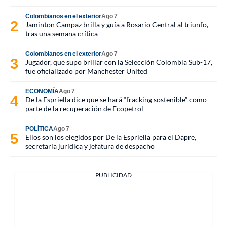
Colombianos en el exterior
Ago 7
Jaminton Campaz brilla y guía a Rosario Central al triunfo,
tras una semana crítica
Colombianos en el exterior
Ago 7
Jugador, que supo brillar con la Selección Colombia Sub-17,
fue oficializado por Manchester United
ECONOMÍA
Ago 7
De la Espriella dice que se hará “fracking sostenible” como
parte de la recuperación de Ecopetrol
POLÍTICA
Ago 7
Ellos son los elegidos por De la Espriella para el Dapre,
secretaría jurídica y jefatura de despacho
PUBLICIDAD