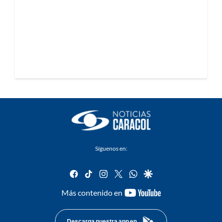
Síguenos en:
facebook
tiktok
instagram
twitter
whatsapp
google
youtube-
Más contenido en
footer
Descarga nuestra app en