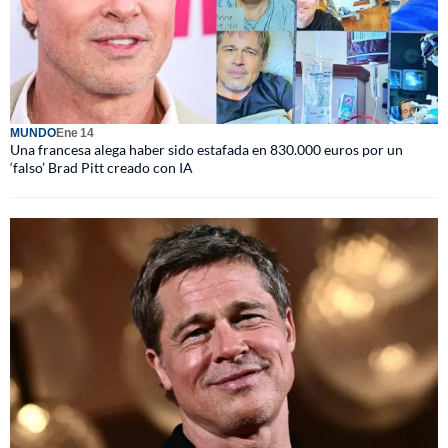
MUNDO
Ene 14
Una francesa alega haber sido estafada en 830.000 euros por un
‘falso’ Brad Pitt creado con IA