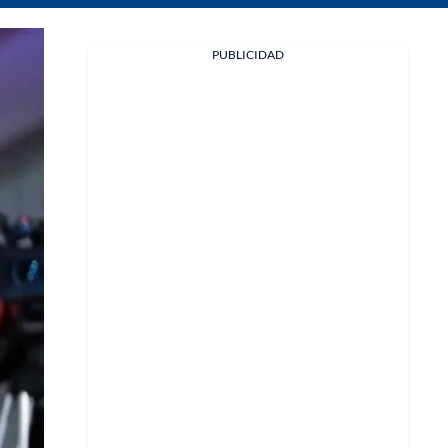
Facebook
PUBLICIDAD
X
Whatsapp
Copiar enlace
Telegram
LinkedIn