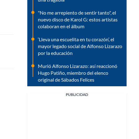
"No me arrepiento de sentir tanto", el
nuevo disco de Karol G: estos artistas
colaboran en el álbum
‘Lleva una escuelita en tu corazón’, el
mayor legado social de Alfonso Lizarazo
por la educación
Murió Alfonso Lizarazo: así reaccionó
Hugo Patiño, miembro del elenco
original de Sábados Felices
PUBLICIDAD