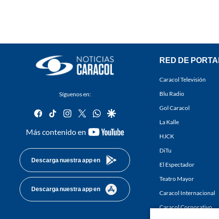
RED DE PORTA
Caracol Televisión
Blu Radio
Síguenos en:
Gol Caracol
facebook
tiktok
instagram
twitter
whatsapp
google
La Kalle
youtube-
Más contenido en
HJCK
footer
DiTu
Descarga nuestra app en
El Espectador
Teatro Mayor
Descarga nuestra app en
Caracol Internacional
Caracol Corporativo