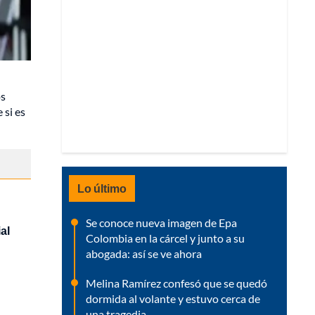
os
 si es
Lo último
Se conoce nueva imagen de Epa
al
Colombia en la cárcel y junto a su
abogada: así se ve ahora
Melina Ramírez confesó que se quedó
dormida al volante y estuvo cerca de
una tragedia