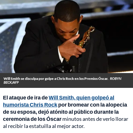
Will Smith se disculpa por golpe a Chris Rock en los Premios Óscar.
ROBYN
BECK/AFP
El ataque de ira de
Will Smith, quien golpeó al
humorista Chris Rock
por bromear con la alopecia
de su esposa, dejó atónito al público durante la
ceremonia de los Óscar
minutos antes de verlo llorar
al recibir la estatuilla al mejor actor.