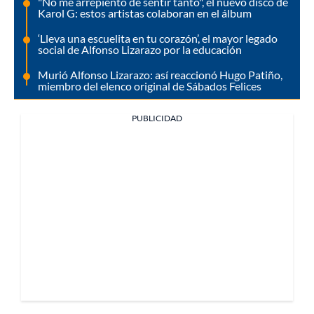
"No me arrepiento de sentir tanto", el nuevo disco de
Karol G: estos artistas colaboran en el álbum
‘Lleva una escuelita en tu corazón’, el mayor legado
social de Alfonso Lizarazo por la educación
Murió Alfonso Lizarazo: así reaccionó Hugo Patiño,
miembro del elenco original de Sábados Felices
PUBLICIDAD