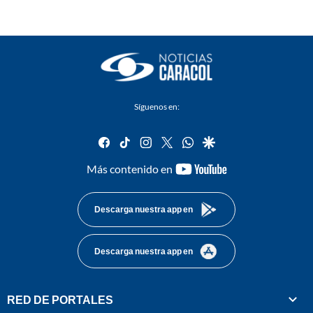
Síguenos en:
facebook
tiktok
instagram
twitter
whatsapp
google
youtube-
Más contenido en
footer
Descarga nuestra app en
Descarga nuestra app en
RED DE PORTALES