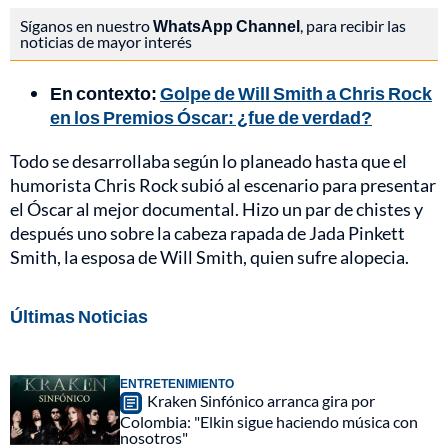
Síganos en nuestro
WhatsApp Channel
, para recibir las
noticias de mayor interés
En contexto:
Golpe de Will Smith a Chris Rock
en los Premios Óscar: ¿fue de verdad?
Todo se desarrollaba según lo planeado hasta que el
humorista Chris Rock subió al escenario para presentar
el Óscar al mejor documental. Hizo un par de chistes y
después uno sobre la cabeza rapada de Jada Pinkett
Smith, la esposa de Will Smith, quien sufre alopecia.
Últimas Noticias
ENTRETENIMIENTO
Kraken Sinfónico arranca gira por
Colombia: "Elkin sigue haciendo música con
nosotros"