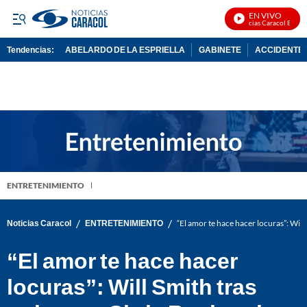
EN VIVO
Noticias Caracol En Vivo
Tendencias:
ABELARDO DE LA ESPRIELLA
GABINETE
ACCIDENTE 
PUBLICIDAD
ENTRETENIMIENTO
/
/
Noticias Caracol
ENTRETENIMIENTO
“El amor te hace hacer locuras”: Will
“El amor te hace hacer
locuras”: Will Smith tras