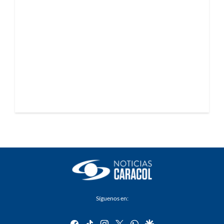
Síguenos en:
facebook
tiktok
instagram
twitter
whatsapp
google