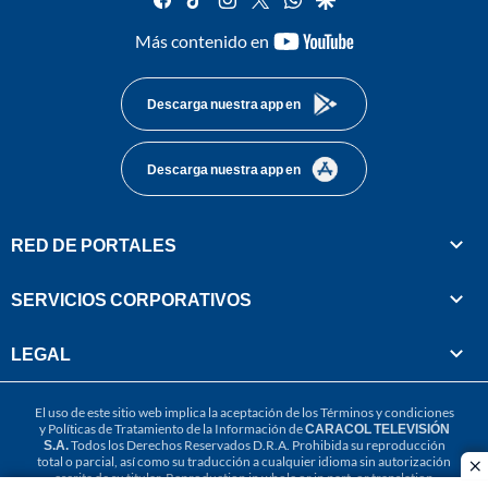
youtube-
Más contenido en
footer
Descarga nuestra app en
Descarga nuestra app en
RED DE PORTALES
SERVICIOS CORPORATIVOS
LEGAL
El uso de este sitio web implica la aceptación de los
Términos y condiciones
y
Políticas de Tratamiento de la Información
de
CARACOL TELEVISIÓN
S.A.
Todos los Derechos Reservados D.R.A. Prohibida su reproducción
total o parcial, así como su traducción a cualquier idioma sin autorización
cl
escrita de su titular. Reproduction in whole or in part, or translation