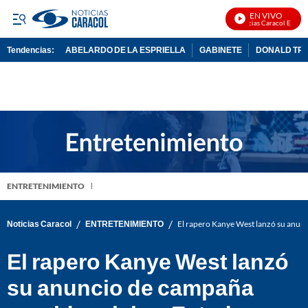
EN VIVO
Noticias Caracol En Vivo
Tendencias:
ABELARDO DE LA ESPRIELLA
GABINETE
DONALD TR
PUBLICIDAD
ENTRETENIMIENTO
/
/
Noticias Caracol
ENTRETENIMIENTO
El rapero Kanye West lanzó su anun
El rapero Kanye West lanzó
su anuncio de campaña