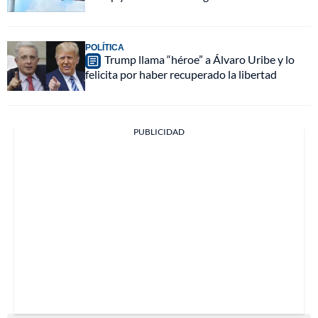
POLÍTICA
Trump llama “héroe” a Álvaro Uribe y lo
felicita por haber recuperado la libertad
PUBLICIDAD