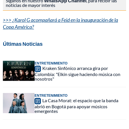
Síganos en nuestro
WhatsApp Channel
, para recibir las
noticias de mayor interés
>>> ¿Karol G acompañará a Feid en la inauguración de la
Copa América?
Últimas Noticias
ENTRETENIMIENTO
Kraken Sinfónico arranca gira por
Colombia: "Elkin sigue haciendo música con
nosotros"
ENTRETENIMIENTO
La Casa Morat: el espacio que la banda
abrió en Bogotá para apoyar músicos
emergentes