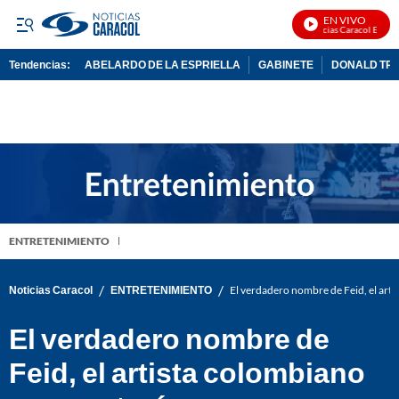
EN VIVO
Noticias Caracol En Vivo
Tendencias:
ABELARDO DE LA ESPRIELLA
GABINETE
DONALD TR
PUBLICIDAD
ENTRETENIMIENTO
/
/
Noticias Caracol
ENTRETENIMIENTO
El verdadero nombre de Feid, el art
El verdadero nombre de
Feid, el artista colombiano