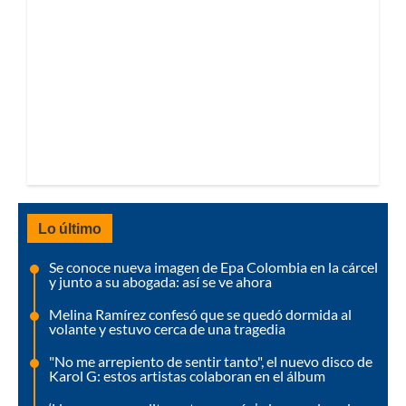
Lo último
Se conoce nueva imagen de Epa Colombia en la cárcel
y junto a su abogada: así se ve ahora
Melina Ramírez confesó que se quedó dormida al
volante y estuvo cerca de una tragedia
"No me arrepiento de sentir tanto", el nuevo disco de
Karol G: estos artistas colaboran en el álbum