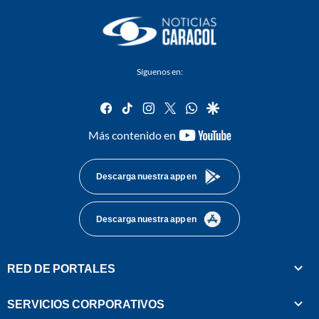
Síguenos en:
facebook
tiktok
instagram
twitter
whatsapp
google
youtube-
Más contenido en
footer
Descarga nuestra app en
Descarga nuestra app en
RED DE PORTALES
SERVICIOS CORPORATIVOS