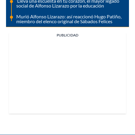
‘Lleva una escuelita en tu corazón’, el mayor legado
social de Alfonso Lizarazo por la educación
Murió Alfonso Lizarazo: así reaccionó Hugo Patiño,
miembro del elenco original de Sábados Felices
PUBLICIDAD