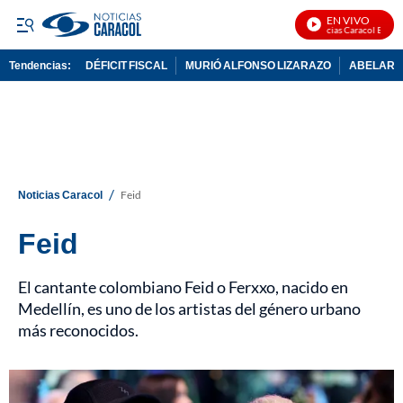
EN VIVO
Noticias Caracol En Vivo
Tendencias:
DÉFICIT FISCAL
MURIÓ ALFONSO LIZARAZO
ABELARDO
PUBLICIDAD
/
Noticias Caracol
Feid
Feid
El cantante colombiano Feid o Ferxxo, nacido en
Medellín, es uno de los artistas del género urbano
más reconocidos.