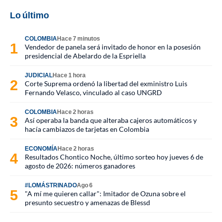
Lo último
COLOMBIA
Hace 7 minutos
Vendedor de panela será invitado de honor en la posesión
presidencial de Abelardo de la Espriella
JUDICIAL
Hace 1 hora
Corte Suprema ordenó la libertad del exministro Luis
Fernando Velasco, vinculado al caso UNGRD
COLOMBIA
Hace 2 horas
Así operaba la banda que alteraba cajeros automáticos y
hacía cambiazos de tarjetas en Colombia
ECONOMÍA
Hace 2 horas
Resultados Chontico Noche, último sorteo hoy jueves 6 de
agosto de 2026: números ganadores
#LOMÁSTRINADO
Ago 6
"A mí me quieren callar": Imitador de Ozuna sobre el
presunto secuestro y amenazas de Blessd