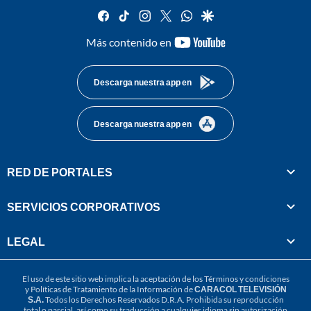
facebook
tiktok
instagram
twitter
whatsapp
google
youtube-
Más contenido en
footer
Descarga nuestra app en
Descarga nuestra app en
RED DE PORTALES
SERVICIOS CORPORATIVOS
LEGAL
El uso de este sitio web implica la aceptación de los
Términos y condiciones
y
Políticas de Tratamiento de la Información
de
CARACOL TELEVISIÓN
S.A.
Todos los Derechos Reservados D.R.A. Prohibida su reproducción
total o parcial, así como su traducción a cualquier idioma sin autorización