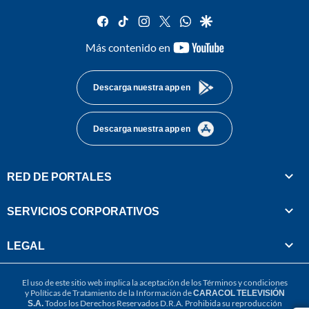
facebook
tiktok
instagram
twitter
whatsapp
google
youtube-
Más contenido en
footer
Descarga nuestra app en
Descarga nuestra app en
RED DE PORTALES
SERVICIOS CORPORATIVOS
LEGAL
El uso de este sitio web implica la aceptación de los
Términos y condiciones
y
Políticas de Tratamiento de la Información
de
CARACOL TELEVISIÓN
S.A.
Todos los Derechos Reservados D.R.A. Prohibida su reproducción