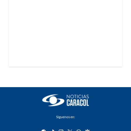
Síguenos en:
facebook
tiktok
instagram
twitter
whatsapp
google