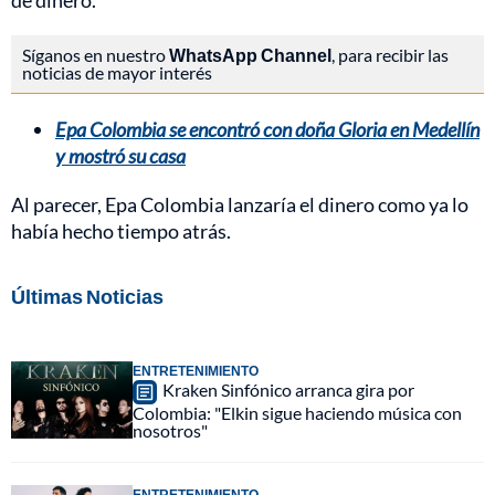
de dinero.
Síganos en nuestro
WhatsApp Channel
, para recibir las
noticias de mayor interés
Epa Colombia se encontró con doña Gloria en Medellín
y mostró su casa
Al parecer, Epa Colombia lanzaría el dinero como ya lo
había hecho tiempo atrás.
Últimas Noticias
ENTRETENIMIENTO
Kraken Sinfónico arranca gira por
Colombia: "Elkin sigue haciendo música con
nosotros"
ENTRETENIMIENTO