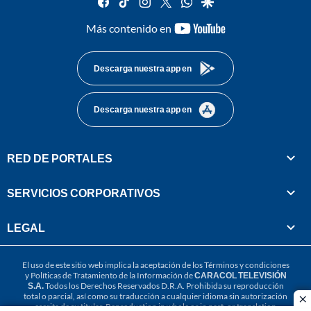
youtube-
Más contenido en
footer
Descarga nuestra app en
Descarga nuestra app en
RED DE PORTALES
SERVICIOS CORPORATIVOS
LEGAL
El uso de este sitio web implica la aceptación de los
Términos y condiciones
y
Políticas de Tratamiento de la Información
de
CARACOL TELEVISIÓN
S.A.
Todos los Derechos Reservados D.R.A. Prohibida su reproducción
total o parcial, así como su traducción a cualquier idioma sin autorización
cl
escrita de su titular. Reproduction in whole or in part, or translation