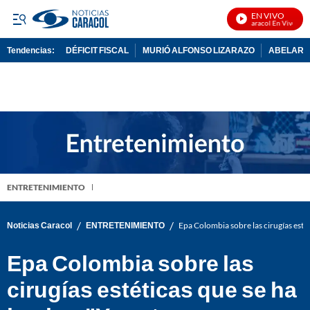
EN VIVO
Noticias Caracol En Vivo
Tendencias:
DÉFICIT FISCAL
MURIÓ ALFONSO LIZARAZO
ABELARDO
PUBLICIDAD
ENTRETENIMIENTO
/
/
Noticias Caracol
ENTRETENIMIENTO
Epa Colombia sobre las cirugías esté
Epa Colombia sobre las
cirugías estéticas que se ha