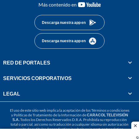
youtube-
Más contenido en
footer
Descarga nuestra app en
Descarga nuestra app en
RED DE PORTALES
SERVICIOS CORPORATIVOS
LEGAL
El uso de este sitio web implica la aceptación de los
Términos y condiciones
y
Políticas de Tratamiento de la Información
de
CARACOL TELEVISIÓN
S.A.
Todos los Derechos Reservados D.R.A. Prohibida su reproducción
total o parcial, así como su traducción a cualquier idioma sin autorización
cl
escrita de su titular. Reproduction in whole or in part, or translation
without written permission is prohibited. All rights reserved 2025.