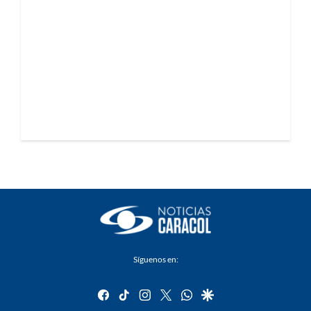
Síguenos en:
facebook
tiktok
instagram
twitter
whatsapp
google