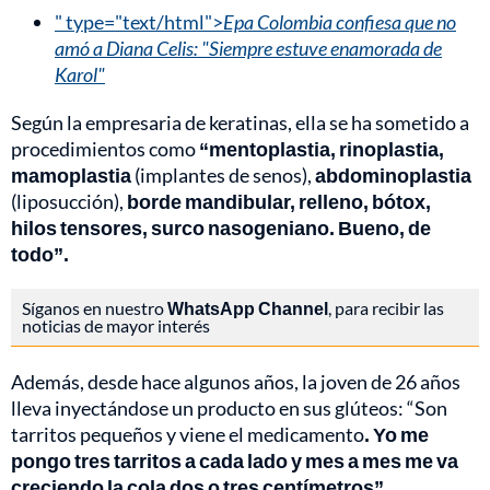
" type="text/html">
Epa Colombia confiesa que no
amó a Diana Celis: "Siempre estuve enamorada de
Karol"
Según la empresaria de keratinas, ella se ha sometido a
procedimientos como
“mentoplastia, rinoplastia,
mamoplastia
(implantes de senos),
abdominoplastia
(liposucción),
borde mandibular, relleno, bótox,
hilos tensores, surco nasogeniano. Bueno, de
todo”.
Síganos en nuestro
WhatsApp Channel
, para recibir las
noticias de mayor interés
Además, desde hace algunos años, la joven de 26 años
lleva inyectándose un producto en sus glúteos: “Son
tarritos pequeños y viene el medicamento
. Yo me
pongo tres tarritos a cada lado y mes a mes me va
creciendo la cola dos o tres centímetros”.