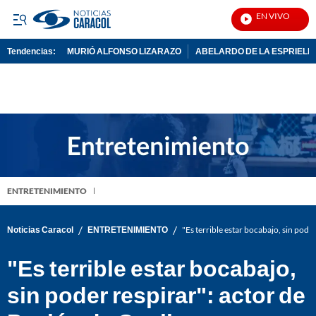
EN VIVO
Not
Tendencias:
MURIÓ ALFONSO LIZARAZO
ABELARDO DE LA ESPRIELL
PUBLICIDAD
ENTRETENIMIENTO
/
/
Noticias Caracol
ENTRETENIMIENTO
"Es terrible estar bocabajo, sin pod
"Es terrible estar bocabajo,
sin poder respirar": actor de