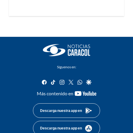
Síguenos en:
facebook
tiktok
instagram
twitter
whatsapp
google
youtube-
Más contenido en
footer
Descarga nuestra app en
Descarga nuestra app en