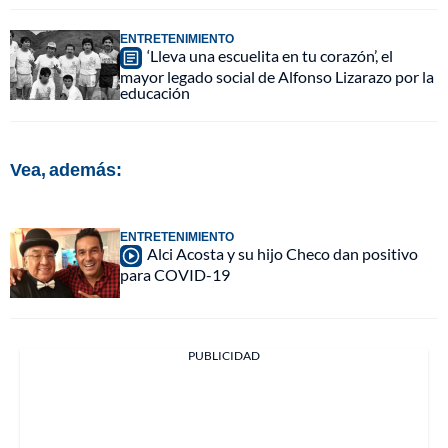
ENTRETENIMIENTO
‘Lleva una escuelita en tu corazón’, el
mayor legado social de Alfonso Lizarazo por la
educación
Vea, además:
ENTRETENIMIENTO
Alci Acosta y su hijo Checo dan positivo
para COVID-19
PUBLICIDAD