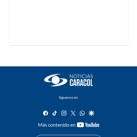
Síguenos en:
facebook
tiktok
instagram
twitter
whatsapp
google
youtube-
Más contenido en
footer