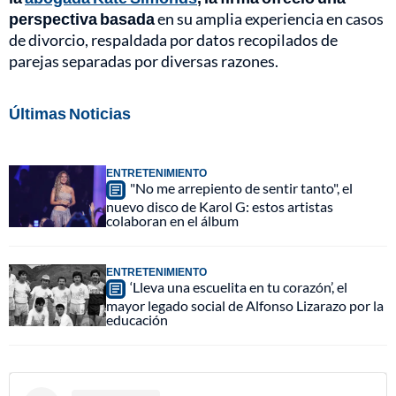
perspectiva basada
en su amplia experiencia en casos
de divorcio, respaldada por datos recopilados de
parejas separadas por diversas razones.
Últimas Noticias
ENTRETENIMIENTO
"No me arrepiento de sentir tanto", el
nuevo disco de Karol G: estos artistas
colaboran en el álbum
ENTRETENIMIENTO
‘Lleva una escuelita en tu corazón’, el
mayor legado social de Alfonso Lizarazo por la
educación