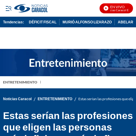
EN VIVO
Noticias Caracol En Vivo
Tendencias:
DÉFICIT FISCAL
MURIÓ ALFONSO LIZARAZO
ABELARDO
PUBLICIDAD
ENTRETENIMIENTO
/
/
Noticias Caracol
ENTRETENIMIENTO
Estas serían las profesiones que elig
Estas serían las profesiones
que eligen las personas