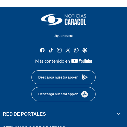
Síguenos en:
facebook
tiktok
instagram
twitter
whatsapp
google
youtube-
Más contenido en
footer
Descarga nuestra app en
Descarga nuestra app en
RED DE PORTALES