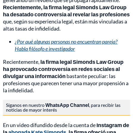
generando un revuelo que se propaga rápidamente.
Recientemente, la firma legal Simonds Law Group
ha desatado controversia al revelar las profesiones
que, según su experiencia legal, están más vinculadas a
altas tasas de infidelidad.
¿Por qué algunas personas no encuentran pareja?
Habla filósofo e investigador
Recientemente,
la firma legal Simonds Law Group
ha provocado controversia en redes sociales al
divulgar una información
bastante peculiar: las
profesiones que parecen tener una mayor propensión a
la infidelidad.
Síganos en nuestro
WhatsApp Channel
, para recibir las
noticias de mayor interés
En un video difundido desde la cuenta de
Instagram de
la
abogada Kate Simonds
, la firma ofreció una