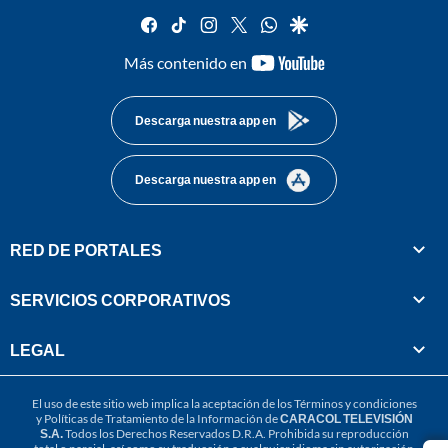
facebook
tiktok
instagram
twitter
whatsapp
google
youtube-
Más contenido en
footer
Descarga nuestra app en
Descarga nuestra app en
RED DE PORTALES
SERVICIOS CORPORATIVOS
LEGAL
El uso de este sitio web implica la aceptación de los
Términos y condiciones
y
Políticas de Tratamiento de la Información
de
CARACOL TELEVISIÓN
S.A.
Todos los Derechos Reservados D.R.A. Prohibida su reproducción