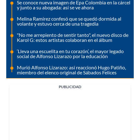
Se conoce nueva imagen de Epa Colombia en la cárcel
y junto a su abogada: así se ve ahora
Melina Ramírez confesó que se quedó dormida al
volante y estuvo cerca de una tragedia
"No me arrepiento de sentir tanto", el nuevo disco de
Karol G: estos artistas colaboran en el álbum
‘Lleva una escuelita en tu corazón’, el mayor legado
social de Alfonso Lizarazo por la educación
Murió Alfonso Lizarazo: así reaccionó Hugo Patiño,
miembro del elenco original de Sábados Felices
PUBLICIDAD