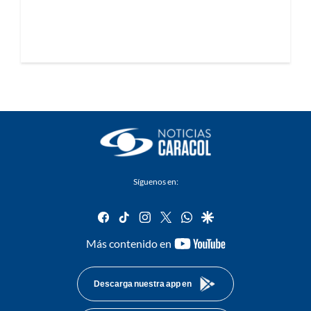
Síguenos en:
facebook
tiktok
instagram
twitter
whatsapp
google
youtube-
Más contenido en
footer
Descarga nuestra app en