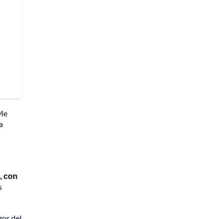
"Me
a
, con
s
zos del