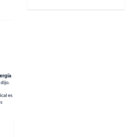
ergía
dijo.
ical es
os