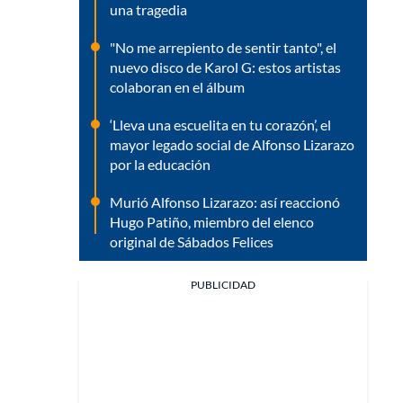
una tragedia
"No me arrepiento de sentir tanto", el
nuevo disco de Karol G: estos artistas
colaboran en el álbum
‘Lleva una escuelita en tu corazón’, el
mayor legado social de Alfonso Lizarazo
por la educación
Murió Alfonso Lizarazo: así reaccionó
Hugo Patiño, miembro del elenco
original de Sábados Felices
PUBLICIDAD