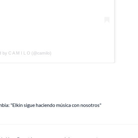
d by C A M I L O (@camilo)
mbia: "Elkin sigue haciendo música con nosotros"