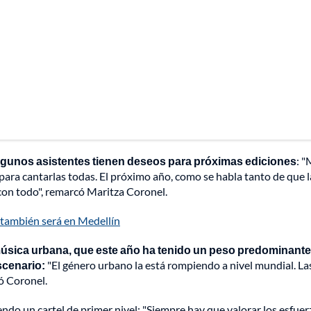
y algunos asistentes tienen deseos para próximas ediciones
: 
para cantarlas todas. El próximo año, como se habla tanto de que l
r con todo", remarcó Maritza Coronel.
 también será en Medellín
música urbana, que este año ha tenido un peso predominante
escenario:
"El género urbano la está rompiendo a nivel mundial. La
ó Coronel.
ndo un cartel de primer nivel: "Siempre hay que valorar los esfuer