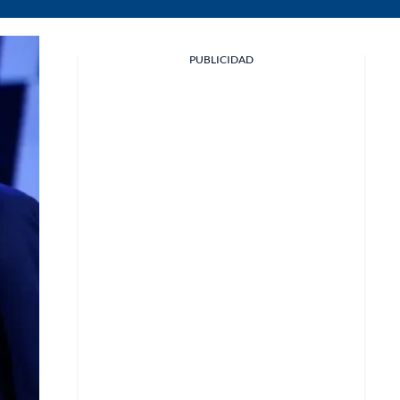
PUBLICIDAD
Facebook
X
Whatsapp
Copiar enlace
Telegram
LinkedIn