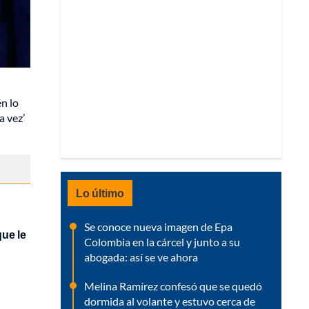
én lo
a vez’
Lo último
Se conoce nueva imagen de Epa
que le
Colombia en la cárcel y junto a su
abogada: así se ve ahora
Melina Ramírez confesó que se quedó
dormida al volante y estuvo cerca de