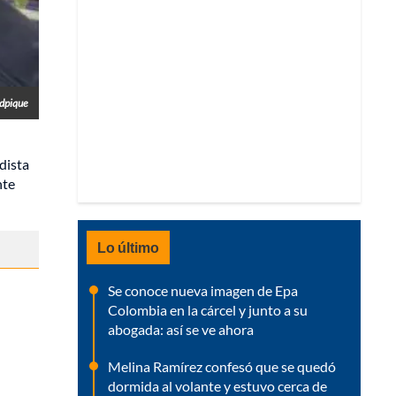
dpique
dista
nte
Lo último
Se conoce nueva imagen de Epa
Colombia en la cárcel y junto a su
abogada: así se ve ahora
Melina Ramírez confesó que se quedó
dormida al volante y estuvo cerca de