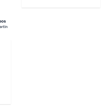
mbos
artin