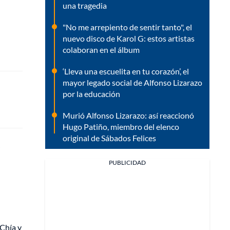
una tragedia
"No me arrepiento de sentir tanto", el
nuevo disco de Karol G: estos artistas
colaboran en el álbum
‘Lleva una escuelita en tu corazón’, el
mayor legado social de Alfonso Lizarazo
por la educación
Murió Alfonso Lizarazo: así reaccionó
Hugo Patiño, miembro del elenco
original de Sábados Felices
i
PUBLICIDAD
 Chía y