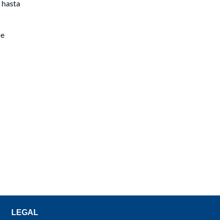
 hasta
de
LEGAL