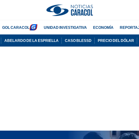
GOL CARACOL
UNIDAD INVESTIGATIVA
ECONOMÍA
REPORTA
ABELARDO DE LA ESPRIELLA
CASO BLESSD
PRECIO DEL DÓLAR
PUBLICIDAD