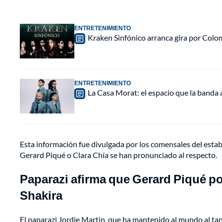
ENTRETENIMIENTO
Kraken Sinfónico arranca gira por Colo
ENTRETENIMIENTO
La Casa Morat: el espacio que la banda
Esta información fue divulgada por los comensales del estab
Gerard Piqué o Clara Chía se han pronunciado al respecto.
Paparazi afirma que Gerard Piqué por
Shakira
El paparazi Jordie Martin, que ha mantenido al mundo al tan