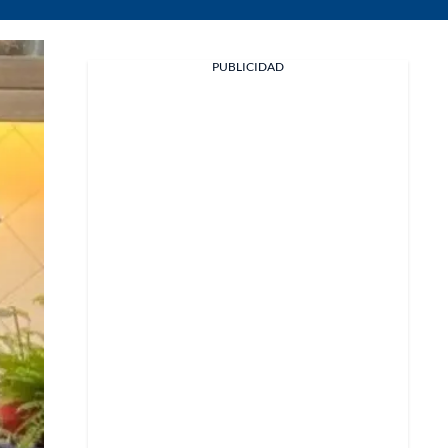
PUBLICIDAD
Facebook
X
Whatsapp
Copiar enlace
Telegram
LinkedIn