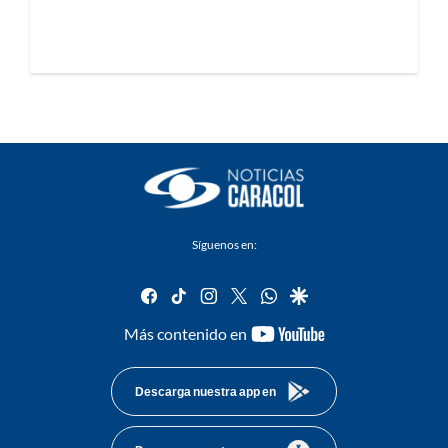
Síguenos en:
facebook
tiktok
instagram
twitter
whatsapp
google
youtube-
Más contenido en
footer
Descarga nuestra app en