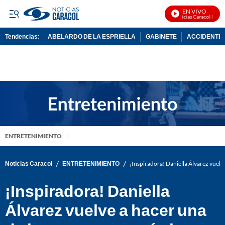
EN VIVO
Noticias Caracol En Viv
Tendencias:
ABELARDO DE LA ESPRIELLA
GABINETE
ACCIDENTE 
PUBLICIDAD
ENTRETENIMIENTO
/
/
Noticias Caracol
ENTRETENIMIENTO
¡Inspiradora! Daniella Álvarez vuelve
¡Inspiradora! Daniella
Álvarez vuelve a hacer una