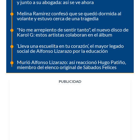
y junto a su abogada: así se ve ahora
Melina Ramírez confesó que se quedó dormida al
volante y estuvo cerca de una tragedia
"No me arrepiento de sentir tanto", el nuevo disco de
Karol G: estos artistas colaboran en el álbum
‘Lleva una escuelita en tu corazón’, el mayor legado
social de Alfonso Lizarazo por la educación
Murió Alfonso Lizarazo: así reaccionó Hugo Patiño,
miembro del elenco original de Sábados Felices
PUBLICIDAD