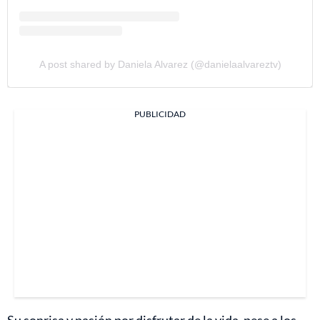
A post shared by Daniela Alvarez (@danielaalvareztv)
PUBLICIDAD
Su sonrisa y pasión por disfrutar de la vida, pese a los