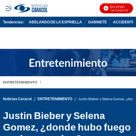
EN VIVO
Noticias Caracol En Vivo
Tendencias:
ABELARDO DE LA ESPRIELLA
GABINETE
ACCIDENTE 
PUBLICIDAD
ENTRETENIMIENTO
/
/
Noticias Caracol
ENTRETENIMIENTO
Justin Bieber y Selena Gomez, ¿don
Justin Bieber y Selena
Gomez, ¿donde hubo fuego