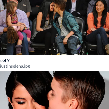
of
9
1
justinselena.jpg