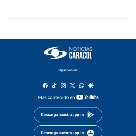
Síguenos en:
facebook
tiktok
instagram
twitter
whatsapp
google
youtube-
Más contenido en
footer
Descarga nuestra app en
Descarga nuestra app en