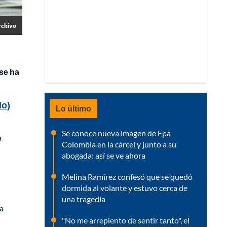
rchivo
se ha
do)
Lo último
Se conoce nueva imagen de Epa
a
Colombia en la cárcel y junto a su
abogada: así se ve ahora
Melina Ramírez confesó que se quedó
dormida al volante y estuvo cerca de
una tragedia
a
"No me arrepiento de sentir tanto", el