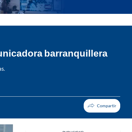
unicadora barranquillera
as.