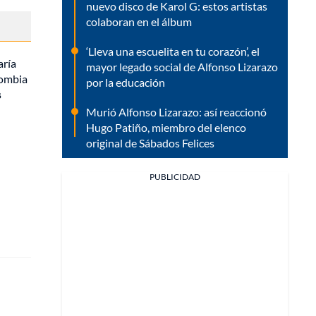
nuevo disco de Karol G: estos artistas
colaboran en el álbum
‘Lleva una escuelita en tu corazón’, el
aría
mayor legado social de Alfonso Lizarazo
lombia
por la educación
s
Murió Alfonso Lizarazo: así reaccionó
Hugo Patiño, miembro del elenco
original de Sábados Felices
PUBLICIDAD