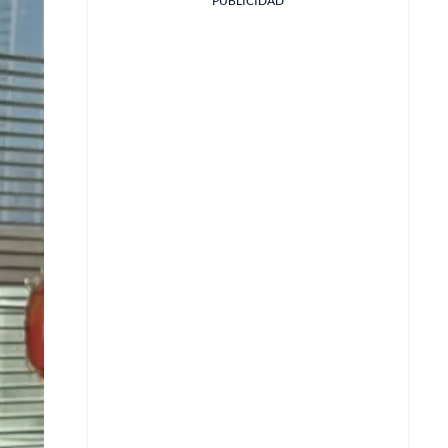
PUBLICIDAD
Facebook
X
Whatsapp
Copiar enlace
Telegram
LinkedIn