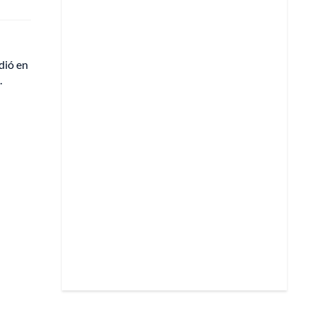
dió en
.