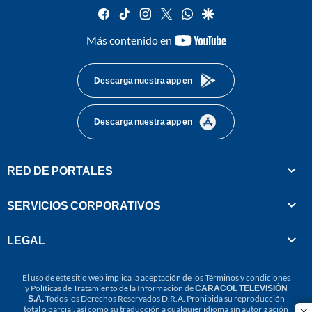
facebook
tiktok
instagram
twitter
whatsapp
google
youtube-
Más contenido en
footer
Descarga nuestra app en
Descarga nuestra app en
RED DE PORTALES
SERVICIOS CORPORATIVOS
LEGAL
El uso de este sitio web implica la aceptación de los
Términos y condiciones
y
Políticas de Tratamiento de la Información
de
CARACOL TELEVISIÓN
S.A.
Todos los Derechos Reservados D.R.A. Prohibida su reproducción
total o parcial, así como su traducción a cualquier idioma sin autorización