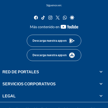
Síguenos en:
facebook
tiktok
instagram
twitter
whatsapp
google
youtube-
Más contenido en
footer
Descarga nuestra app en
Descarga nuestra app en
RED DE PORTALES
SERVICIOS CORPORATIVOS
LEGAL