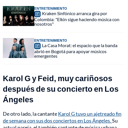
ENTRETENIMIENTO
Kraken Sinfónico arranca gira por
Colombia: "Elkin sigue haciendo música con
nosotros"
ENTRETENIMIENTO
La Casa Morat: el espacio que la banda
abrió en Bogotá para apoyar músicos
emergentes
Karol G y Feid, muy cariñosos
después de su concierto en Los
Ángeles
De otro lado, la cantante
Karol G tuvo un ajetreado fin
de semana con sus dos conciertos en Los Ángeles.
Su
actual pareja, el también cantante de música urbana,