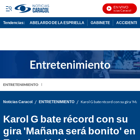
EN VIVO
Noticias Caracol En Viv
Tendencias:
ABELARDO DE LA ESPRIELLA
GABINETE
ACCIDENTE 
PUBLICIDAD
ENTRETENIMIENTO
/
/
Noticias Caracol
ENTRETENIMIENTO
Karol G bate récord con su gira 'Ma
Karol G bate récord con su
gira 'Mañana será bonito' en