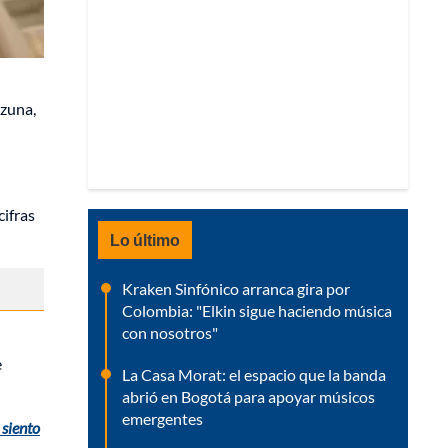
zuna,
cifras
Lo último
Kraken Sinfónico arranca gira por
Colombia: "Elkin sigue haciendo música
con nosotros"
e
La Casa Morat: el espacio que la banda
abrió en Bogotá para apoyar músicos
emergentes
 siento