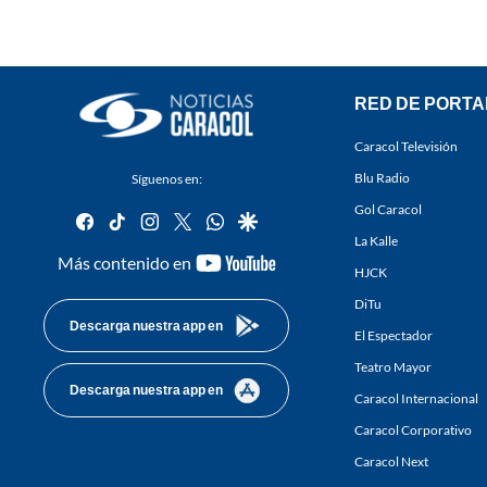
RED DE PORTA
Caracol Televisión
Blu Radio
Síguenos en:
Gol Caracol
facebook
tiktok
instagram
twitter
whatsapp
google
La Kalle
youtube-
Más contenido en
HJCK
footer
DiTu
Descarga nuestra app en
El Espectador
Teatro Mayor
Descarga nuestra app en
Caracol Internacional
Caracol Corporativo
Caracol Next