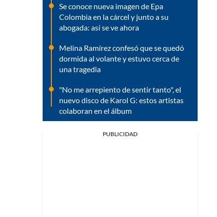
Se conoce nueva imagen de Epa
Colombia en la cárcel y junto a su
abogada: así se ve ahora
Melina Ramírez confesó que se quedó
dormida al volante y estuvo cerca de
una tragedia
"No me arrepiento de sentir tanto", el
nuevo disco de Karol G: estos artistas
colaboran en el álbum
PUBLICIDAD