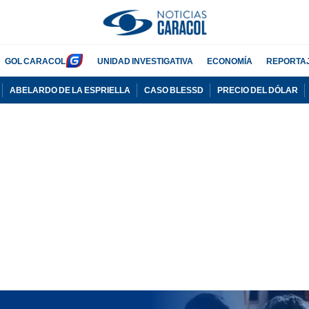
GOL CARACOL
UNIDAD INVESTIGATIVA
ECONOMÍA
REPORTA
ABELARDO DE LA ESPRIELLA
CASO BLESSD
PRECIO DEL DÓLAR
PUBLICIDAD