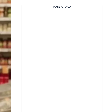
Facebook
PUBLICIDAD
X
Whatsapp
Copiar enlace
Telegram
LinkedIn