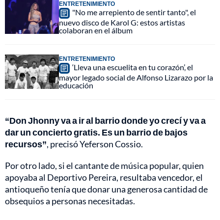
ENTRETENIMIENTO
"No me arrepiento de sentir tanto", el
nuevo disco de Karol G: estos artistas
colaboran en el álbum
ENTRETENIMIENTO
‘Lleva una escuelita en tu corazón’, el
mayor legado social de Alfonso Lizarazo por la
educación
“Don Jhonny va a ir al barrio donde yo crecí y va a
dar un concierto gratis. Es un barrio de bajos
recursos”
, precisó Yeferson Cossio.
Por otro lado, si el cantante de música popular, quien
apoyaba al Deportivo Pereira, resultaba vencedor, el
antioqueño tenía que donar una generosa cantidad de
obsequios a personas necesitadas.