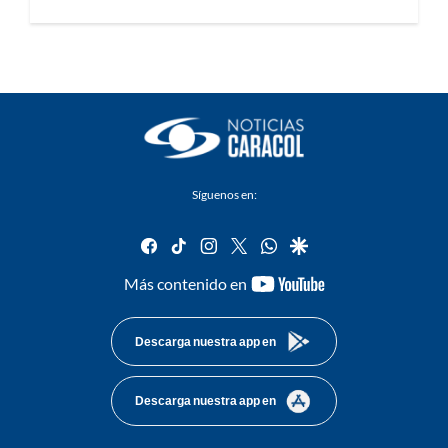
Síguenos en:
facebook
tiktok
instagram
twitter
whatsapp
google
youtube-
Más contenido en
footer
Descarga nuestra app en
Descarga nuestra app en