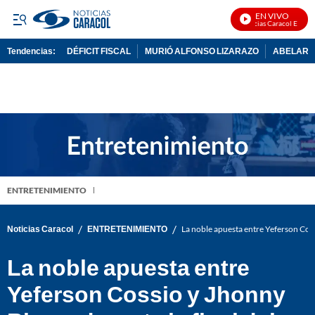
EN VIVO
Noticias Caracol En Vivo
Tendencias:
DÉFICIT FISCAL
MURIÓ ALFONSO LIZARAZO
ABELARDO
PUBLICIDAD
ENTRETENIMIENTO
/
/
Noticias Caracol
ENTRETENIMIENTO
La noble apuesta entre Yeferson Coss
La noble apuesta entre
Yeferson Cossio y Jhonny