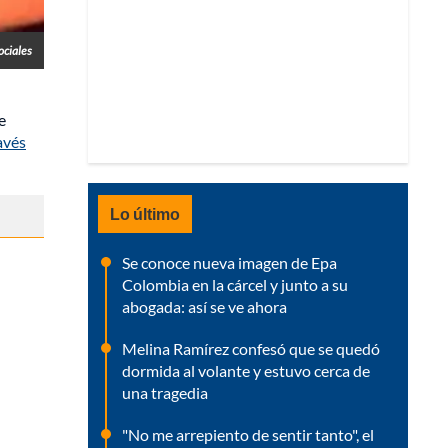
ociales
e
avés
Lo último
Se conoce nueva imagen de Epa
Colombia en la cárcel y junto a su
abogada: así se ve ahora
Melina Ramírez confesó que se quedó
dormida al volante y estuvo cerca de
una tragedia
"No me arrepiento de sentir tanto", el