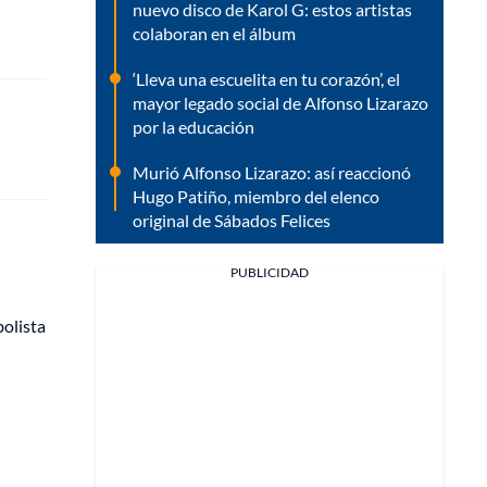
nuevo disco de Karol G: estos artistas
colaboran en el álbum
‘Lleva una escuelita en tu corazón’, el
mayor legado social de Alfonso Lizarazo
por la educación
Murió Alfonso Lizarazo: así reaccionó
Hugo Patiño, miembro del elenco
original de Sábados Felices
PUBLICIDAD
bolista