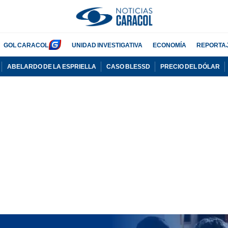
GOL CARACOL
UNIDAD INVESTIGATIVA
ECONOMÍA
REPORTA
ABELARDO DE LA ESPRIELLA
CASO BLESSD
PRECIO DEL DÓLAR
PUBLICIDAD