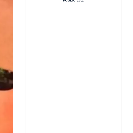
PUBLICIDAD
Facebook
X
Whatsapp
Copiar enlace
Telegram
LinkedIn