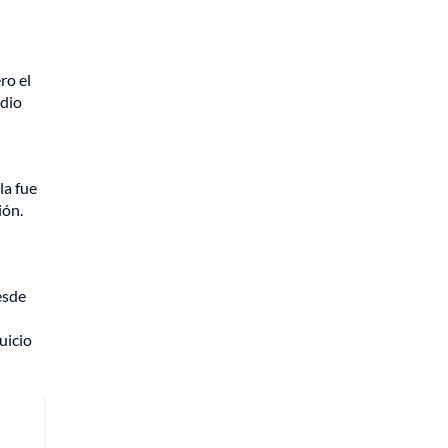
ro el
 dio
la fue
ión.
esde
uicio