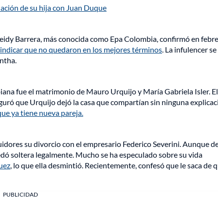
ación de su hija con Juan Duque
eidy Barrera, más conocida como Epa Colombia, confirmó en febre
indicar que no quedaron en los mejores términos
. La infulencer se
ntha.
iana fue el matrimonio de Mauro Urquijo y María Gabriela Isler. El
 aseguró que Urquijo dejó la casa que compartían sin ninguna explicac
que ya tiene nueva pareja.
uidores su divorcio con el empresario Federico Severini. Aunque d
edó soltera legalmente. Mucho se ha especulado sobre su vida
uez
, lo que ella desmintió. Recientemente, confesó que le saca de q
PUBLICIDAD