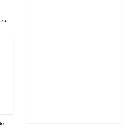
s su
de