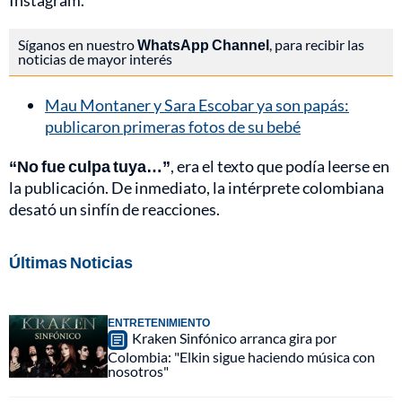
Instagram.
Síganos en nuestro
WhatsApp Channel
, para recibir las
noticias de mayor interés
Mau Montaner y Sara Escobar ya son papás:
publicaron primeras fotos de su bebé
“No fue culpa tuya…”
, era el texto que podía leerse en
la publicación. De inmediato, la intérprete colombiana
desató un sinfín de reacciones.
Últimas Noticias
ENTRETENIMIENTO
Kraken Sinfónico arranca gira por
Colombia: "Elkin sigue haciendo música con
nosotros"