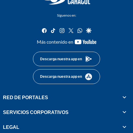
Síguenos en:
facebook
tiktok
instagram
twitter
whatsapp
google
youtube-
Más contenido en
footer
Descarga nuestra app en
Descarga nuestra app en
RED DE PORTALES
SERVICIOS CORPORATIVOS
LEGAL