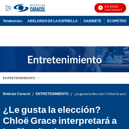
EN VIVO
Noticias Caracol En Vivo
Tendencias:
ABELARDO DE LA ESPRIELLA
GABINETE
ECOPETROL
PUBLICIDAD
ENTRETENIMIENTO
/
/
Noticias Caracol
ENTRETENIMIENTO
¿Le gusta la elección? Chloë Grace in
¿Le gusta la elección?
Chloë Grace interpretará a