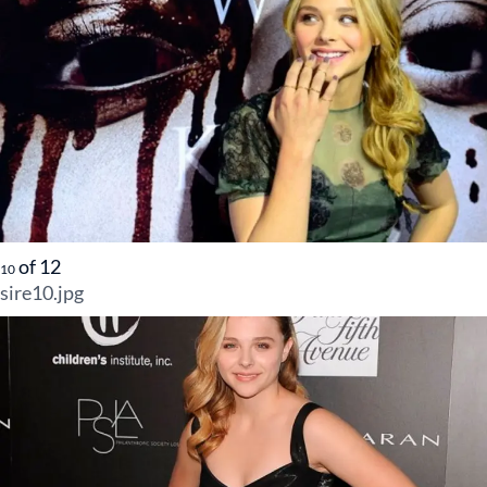
of
12
10
sire10.jpg