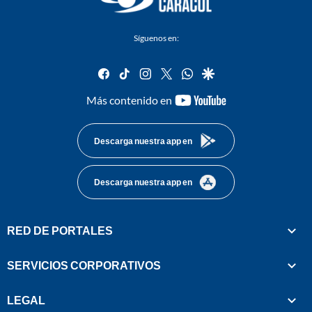
Síguenos en:
facebook
tiktok
instagram
twitter
whatsapp
google
youtube-
Más contenido en
footer
Descarga nuestra app en
Descarga nuestra app en
RED DE PORTALES
SERVICIOS CORPORATIVOS
LEGAL