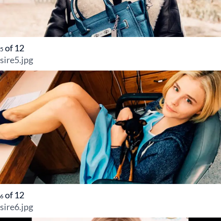
of
12
5
sire5.jpg
of
12
6
sire6.jpg