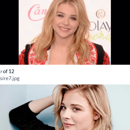
of
12
7
sire7.jpg