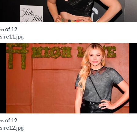
of
12
11
sire11.jpg
of
12
12
sire12.jpg