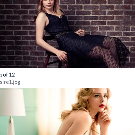
of
12
1
sire1.jpg