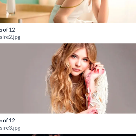
of
12
2
sire2.jpg
of
12
3
sire3.jpg