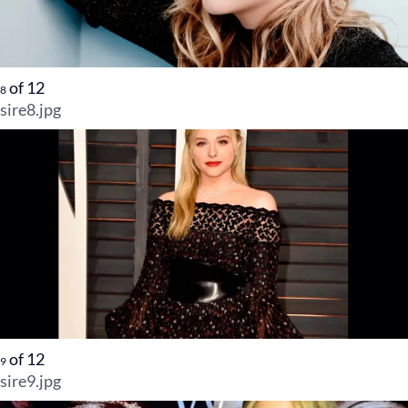
of
12
8
sire8.jpg
of
12
9
sire9.jpg