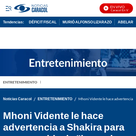
EN VIVO
Noticias Caracol En Vivo
Tendencias:
DÉFICIT FISCAL
MURIÓ ALFONSO LIZARAZO
ABELARDO
PUBLICIDAD
ENTRETENIMIENTO
/
/
Noticias Caracol
ENTRETENIMIENTO
Mhoni Vidente le hace advertencia a S
Mhoni Vidente le hace
advertencia a Shakira para