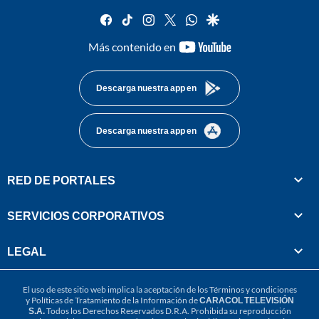
facebook
tiktok
instagram
twitter
whatsapp
google
youtube-
Más contenido en
footer
Descarga nuestra app en
Descarga nuestra app en
RED DE PORTALES
SERVICIOS CORPORATIVOS
LEGAL
El uso de este sitio web implica la aceptación de los
Términos y condiciones
y
Políticas de Tratamiento de la Información
de
CARACOL TELEVISIÓN
S.A.
Todos los Derechos Reservados D.R.A. Prohibida su reproducción