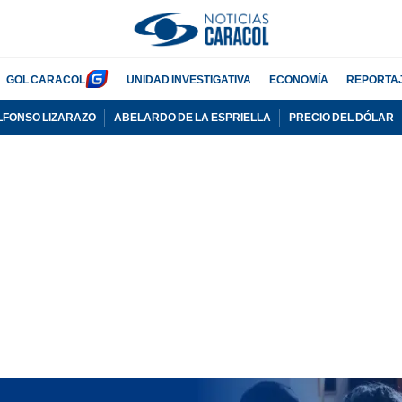
GOL CARACOL
UNIDAD INVESTIGATIVA
ECONOMÍA
REPORTA
LFONSO LIZARAZO
ABELARDO DE LA ESPRIELLA
PRECIO DEL DÓLAR
PUBLICIDAD