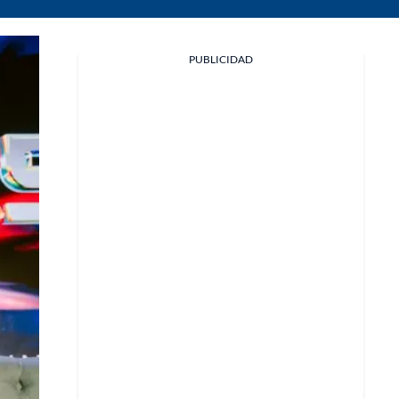
PUBLICIDAD
Facebook
X
Whatsapp
Copiar enlace
Telegram
LinkedIn