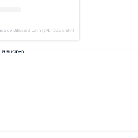
da de Billboard Latin (@billboardlatin)
PUBLICIDAD