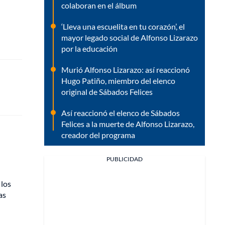
colaboran en el álbum
‘Lleva una escuelita en tu corazón’, el
mayor legado social de Alfonso Lizarazo
por la educación
Murió Alfonso Lizarazo: así reaccionó
Hugo Patiño, miembro del elenco
original de Sábados Felices
Así reaccionó el elenco de Sábados
Felices a la muerte de Alfonso Lizarazo,
creador del programa
PUBLICIDAD
 los
as