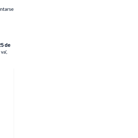
ntarse
25 de
va',