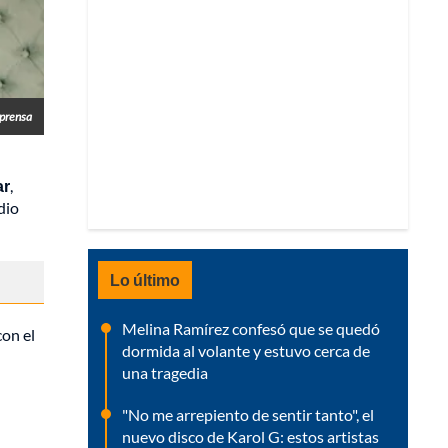
 prensa
ar
,
dio
Lo último
Melina Ramírez confesó que se quedó
on el
dormida al volante y estuvo cerca de
una tragedia
"No me arrepiento de sentir tanto", el
nuevo disco de Karol G: estos artistas