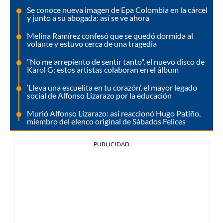
Se conoce nueva imagen de Epa Colombia en la cárcel
y junto a su abogada: así se ve ahora
Melina Ramírez confesó que se quedó dormida al
volante y estuvo cerca de una tragedia
"No me arrepiento de sentir tanto", el nuevo disco de
Karol G: estos artistas colaboran en el álbum
‘Lleva una escuelita en tu corazón’, el mayor legado
social de Alfonso Lizarazo por la educación
Murió Alfonso Lizarazo: así reaccionó Hugo Patiño,
miembro del elenco original de Sábados Felices
PUBLICIDAD