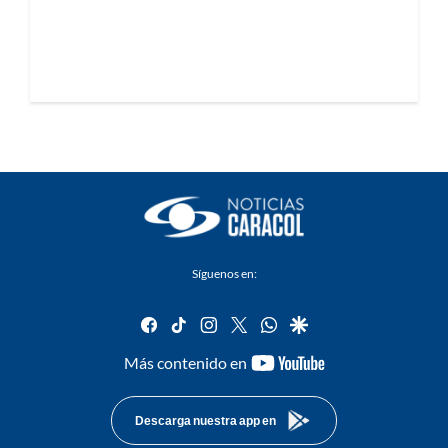
Síguenos en:
facebook
tiktok
instagram
twitter
whatsapp
google
youtube-
Más contenido en
footer
Descarga nuestra app en