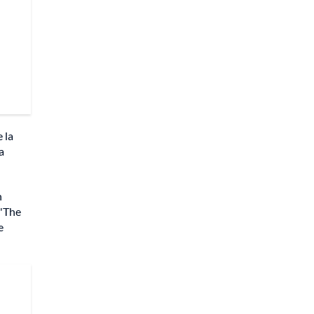
 la
a
n
'The
e