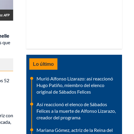
to: AFP
elle
s que
Lo último
Murió Alfonso Lizarazo: así reaccionó
los 52
Hugo Patiño, miembro del elenco
original de Sábados Felices
Así reaccionó el elenco de Sábados
Felices a la muerte de Alfonso Lizarazo,
riz con
creador del programa
icada,
Mariana Gómez, actriz de la Reina del