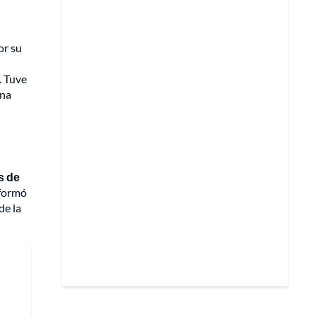
or su
. Tuve
Una
s de
 formó
de la