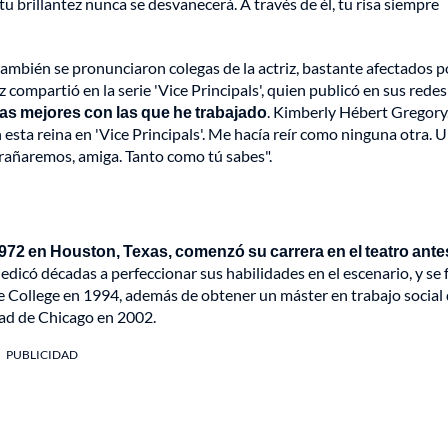
, tu brillantez nunca se desvanecerá. A través de él, tu risa siempre
mbién se pronunciaron colegas de la actriz, bastante afectados p
z compartió en la serie 'Vice Principals', quien publicó en sus redes
las mejores con las que he trabajado
. Kimberly Hébert Gregory
 esta reina en 'Vice Principals'. Me hacía reír como ninguna otra. 
trañaremos, amiga. Tanto como tú sabes".
972 en Houston, Texas, comenzó su carrera en el teatro ante
dicó décadas a perfeccionar sus habilidades en el escenario, y se
ollege en 1994, además de obtener un máster en trabajo social 
dad de Chicago en 2002.
PUBLICIDAD