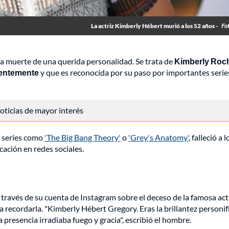
La actriz Kimberly Hébert murió a los 52 años -
Fo
a muerte de una querida personalidad. Se trata de
Kimberly Roch
cientemente
y que es reconocida por su paso por importantes serie
 noticias de mayor interés
r series como
'The Big Bang Theory'
o
'Grey's Anatomy'
, falleció a 
ación en redes sociales.
ravés de su cuenta de Instagram sobre el deceso de la famosa act
a recordarla. "Kimberly Hébert Gregory. Eras la brillantez personif
resencia irradiaba fuego y gracia", escribió el hombre.