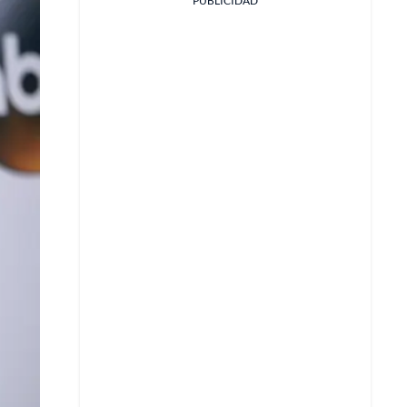
PUBLICIDAD
Facebook
X
Whatsapp
Copiar enlace
Telegram
LinkedIn