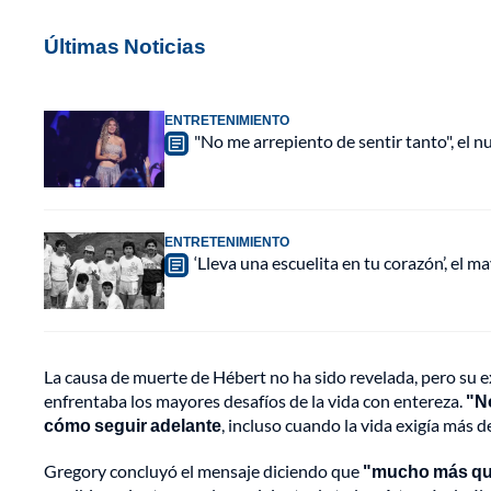
Últimas Noticias
ENTRETENIMIENTO
"No me arrepiento de sentir tanto", el n
ENTRETENIMIENTO
‘Lleva una escuelita en tu corazón’, el 
La causa de muerte de Hébert no ha sido revelada, pero su 
enfrentaba los mayores desafíos de la vida con entereza.
"No
cómo seguir adelante
, incluso cuando la vida exigía más de
Gregory concluyó el mensaje diciendo que
"mucho más que