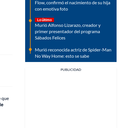
Flow, confirmó el nacimiento de su hija
con emotiva foto
Lo último
Murió Alfonso Lizarazo, creador y
primer presentador del programa
Sábados Felices
Murió reconocida actriz de Spider-Man
No Way Home: esto se sabe
PUBLICIDAD
e que
de