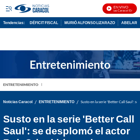
EN VIVO
Noticias Caracol En Vivo
Tendencias:
DÉFICIT FISCAL
MURIÓ ALFONSO LIZARAZO
ABELARDO
PUBLICIDAD
ENTRETENIMIENTO
/
/
Noticias Caracol
ENTRETENIMIENTO
Susto en la serie 'Better Call Saul':
Susto en la serie 'Better Call
Saul': se desplomó el actor