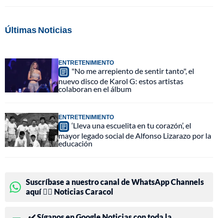
Últimas Noticias
ENTRETENIMIENTO
"No me arrepiento de sentir tanto", el
nuevo disco de Karol G: estos artistas
colaboran en el álbum
ENTRETENIMIENTO
‘Lleva una escuelita en tu corazón’, el
mayor legado social de Alfonso Lizarazo por la
educación
Suscríbase a nuestro canal de WhatsApp Channels
aquí 👉🏻 Noticias Caracol
✔️ Síganos en Google Noticias con toda la