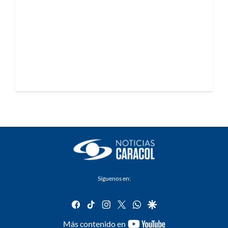
Síguenos en:
facebook
tiktok
instagram
twitter
whatsapp
google
youtube-
Más contenido en